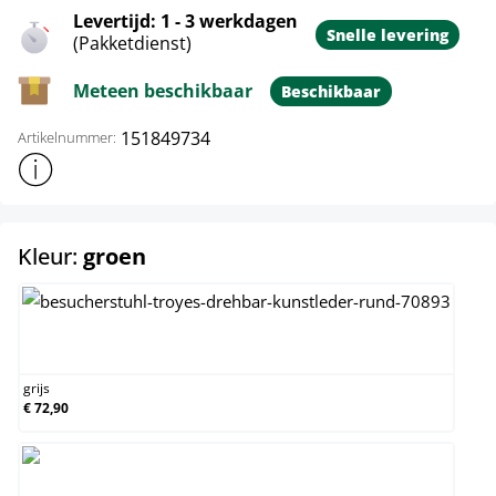
Levertijd: 1 - 3 werkdagen
Snelle levering
(Pakketdienst)
Meteen beschikbaar
Beschikbaar
151849734
Artikelnummer:
Toon meer productinformatie
select
Kleur:
groen
grijs
grijs
€ 72,90