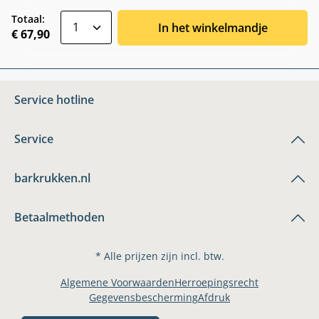
zentheme.component.product.quantitySele
Totaal:
In het winkelmandje
€ 67,90
Service hotline
Service
barkrukken.nl
Betaalmethoden
* Alle prijzen zijn incl. btw.
Algemene Voorwaarden
Herroepingsrecht
Gegevensbescherming
Afdruk