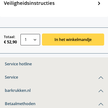
Veiligheidsinstructies
zentheme.component.product.quantitySele
Totaal:
In het winkelmandje
€ 52,90
Service hotline
Service
barkrukken.nl
Betaalmethoden