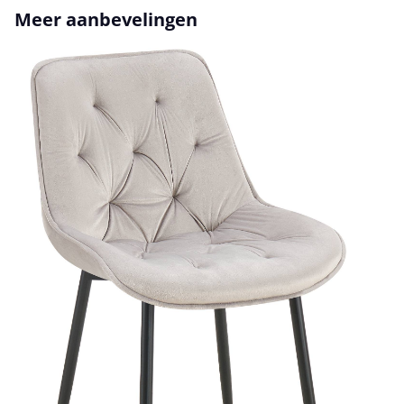
Productgalerij overslaan
Meer aanbevelingen