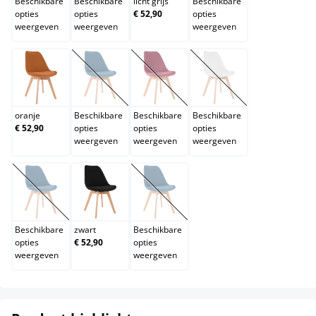
Beschikbare
Beschikbare
licht grijs
Beschikbare
opties
opties
€ 52,90
opties
weergeven
weergeven
weergeven
oranje
purper
rood
wit
(Deze optie is momenteel niet beschikbaar.)
(Deze optie is momenteel niet beschik
(Deze optie is momentee
oranje
Beschikbare
Beschikbare
Beschikbare
€ 52,90
opties
opties
opties
weergeven
weergeven
weergeven
wit/wit
zwart
zwart/zwart
(Deze optie is momenteel niet beschikbaar.)
(Deze optie is momenteel niet beschik
Beschikbare
zwart
Beschikbare
opties
€ 52,90
opties
weergeven
weergeven