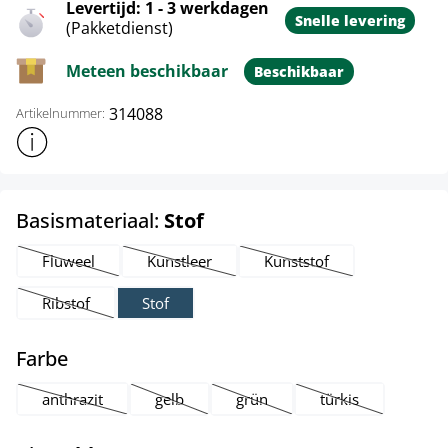
Levertijd: 1 - 3 werkdagen
Snelle levering
(Pakketdienst)
Meteen beschikbaar
Beschikbaar
314088
Artikelnummer:
Toon meer productinformatie
select
Basismateriaal:
Stof
Fluweel
Kunstleer
Kunststof
(Deze optie is momenteel niet beschikbaar.)
(Deze optie is momenteel niet beschikbaar.)
(Deze optie is momenteel 
Ribstof
Stof
(Deze optie is momenteel niet beschikbaar.)
select
Farbe
anthrazit
gelb
grün
türkis
(Deze optie is momenteel niet beschikbaar.)
(Deze optie is momenteel niet beschikbaar.)
(Deze optie is momenteel niet be
(Deze optie is mom