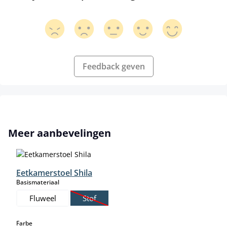
Feedback geven
Productgalerij overslaan
Meer aanbevelingen
Eetkamerstoel Shila
select
Basismateriaal
Fluweel
Stof
(Deze optie is momenteel niet beschikbaar.)
select
Farbe