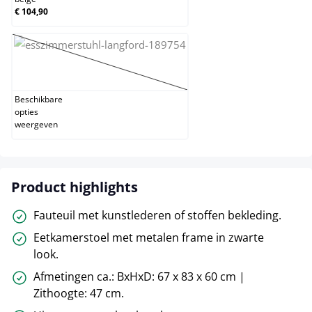
€ 104,90
wit
(Deze optie is momenteel niet beschikbaar.)
Beschikbare
opties
weergeven
Product highlights
Fauteuil met kunstlederen of stoffen bekleding.
Eetkamerstoel met metalen frame in zwarte
look.
Afmetingen ca.: BxHxD: 67 x 83 x 60 cm |
Zithoogte: 47 cm.