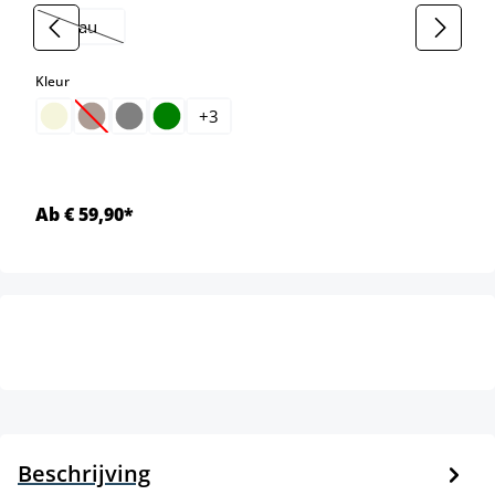
blau
(Deze optie is momenteel niet beschikbaar.)
select
Kleur
+
3
(Deze optie is momenteel niet beschikbaar.)
Ab € 59,90*
Beschrijving