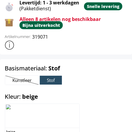
Levertijd: 1 - 3 werkdagen
Snelle levering
(Pakketdienst)
Alleen 8 artikelen nog beschikbaar
Bijna uitverkocht
319071
Artikelnummer:
Toon meer productinformatie
select
Basismateriaal:
Stof
Kunstleer
Stof
(Deze optie is momenteel niet beschikbaar.)
select
Kleur:
beige
beige
beige