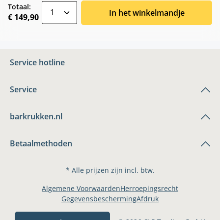
zentheme.component.product.quantitySele
Totaal:
In het winkelmandje
€ 149,90
Service hotline
Service
barkrukken.nl
Betaalmethoden
* Alle prijzen zijn incl. btw.
Algemene Voorwaarden
Herroepingsrecht
Gegevensbescherming
Afdruk