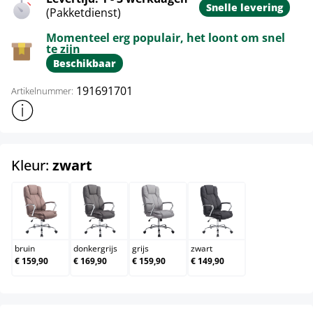
Snelle levering
(Pakketdienst)
Momenteel erg populair, het loont om snel
te zijn
Beschikbaar
191691701
Artikelnummer:
Toon meer productinformatie
select
Kleur:
zwart
bruin
donkergrijs
grijs
zwart
bruin
donkergrijs
grijs
zwart
€ 159,90
€ 169,90
€ 159,90
€ 149,90