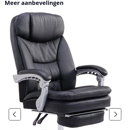
Productgalerij overslaan
Meer aanbevelingen