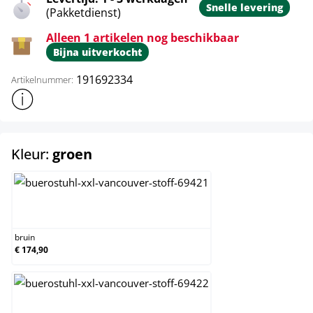
Snelle levering
(Pakketdienst)
Alleen 1 artikelen nog beschikbaar
Bijna uitverkocht
191692334
Artikelnummer:
Toon meer productinformatie
select
Kleur:
groen
bruin
bruin
€ 174,90
creme