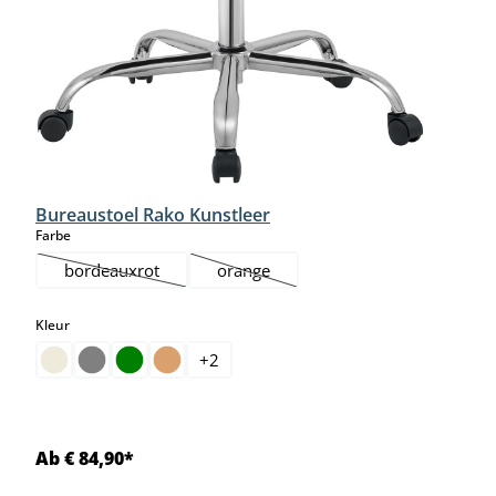
Bureaustoel Rako Kunstleer
select
Farbe
bordeauxrot
orange
(Deze optie is momenteel niet beschikbaar.)
(Deze optie is momenteel niet beschikb
select
Kleur
+
2
Ab € 84,90*