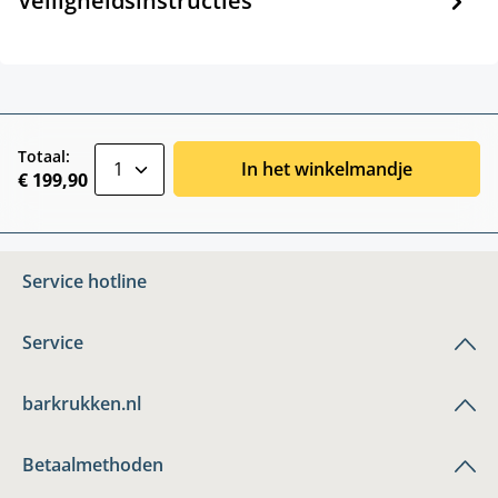
Veiligheidsinstructies
zentheme.component.product.quantitySele
Totaal:
In het winkelmandje
€ 199,90
Service hotline
Service
barkrukken.nl
Betaalmethoden