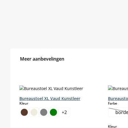
Meer aanbevelingen
Productgalerij overslaan
Bureaustoel XL Vaud Kunstleer
Bureausto
select
select
Kleur
Farbe
+
2
borde
select
Kleur