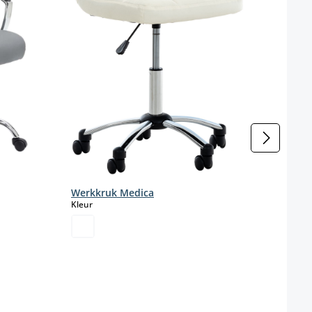
Werkkruk Medica
select
Kleur
 niet beschikbaar.)