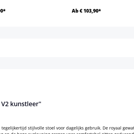
90*
Ab € 103,90*
Details
Details
 V2 kunstleer"
egelijkertijd stijlvolle stoel voor dagelijks gebruik. De royaal gew