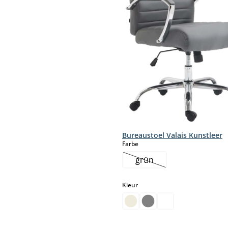
Bureaustoel Valais Kunstleer
select
Farbe
grün
(Deze optie is momenteel
select
Kleur