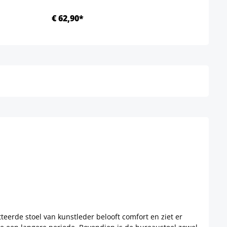
€ 62,90*
Ab €
Details
atteerde stoel van kunstleder belooft comfort en ziet er