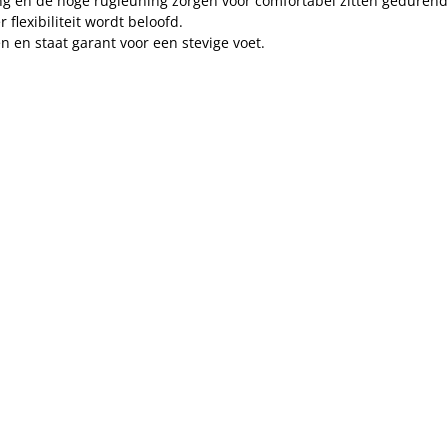
ting en de hoge rugleuning zorgen voor comfortabel zitten geduren
flexibiliteit wordt beloofd.
n en staat garant voor een stevige voet.