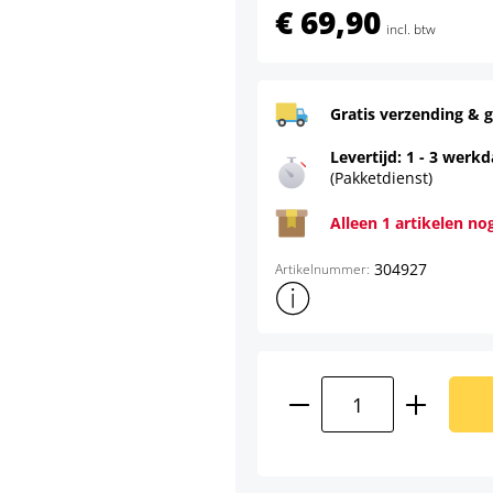
€ 69,90
incl. btw
Gratis verzending & g
Levertijd: 1 - 3 werk
(Pakketdienst)
Alleen 1 artikelen no
304927
Artikelnummer:
Toon meer productinformatie
Producthoeveelhei