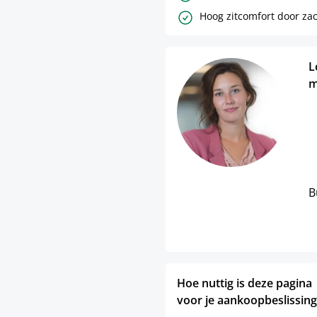
Hoog zitcomfort door za
L
m
B
Hoe nuttig is deze pagina
voor je aankoopbeslissing