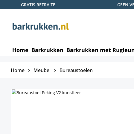
GRATIS RETRAITE
GEEN V
naar de hoofdinhoud
Ga naar de zoekopdracht
Ga naar de hoofdnavigatie
Home
Barkrukken
Barkrukken met Rugleu
Home
Meubel
Bureaustoelen