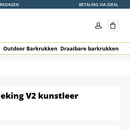
WERKDAGEN
BETALING VIA IDEAL
Winkel
n
Outdoor Barkrukken
Draaibare barkrukken
Me
eking V2 kunstleer