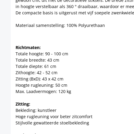
gewoon chic uit met de decoratieve stiksels. De brede zit
in hoogte verstelbaar als 360 ° draaibaar, waardoor er meer 
De compacte basis is uitgerust met vijf soepele zwenkwiele
Materiaal samenstelling: 100% Polyurethaan
Richtmaten:
Totale hoogte: 90 - 100 cm
Totale breedte: 43 cm
Totale diepte: 61 cm
Zithoogte: 42 - 52 cm
Zitting (BxD): 43 x 42 cm
Hoogte rugleuning: 50 cm
Max. Laadvermogen: 120 kg
Zitting:
Bekleding: kunstleer
Hoge rugleuning voor beter zitcomfort
Stijlvolle gewatteerde stoelbekleding