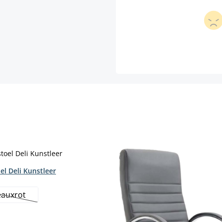
el Deli Kunstleer
auxrot
(Deze optie is momenteel niet beschikbaar.)