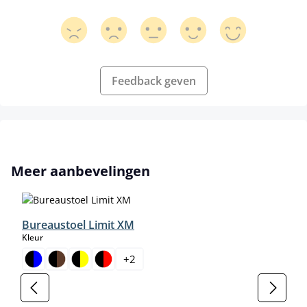
Feedback geven
Productgalerij overslaan
Meer aanbevelingen
Bureaustoel Limit XM
select
Kleur
+
2