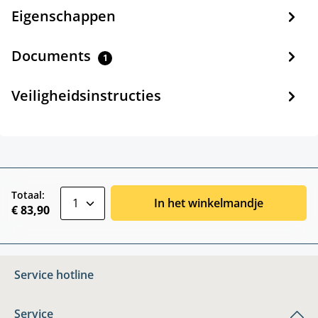
Eigenschappen
Documents
1
Veiligheidsinstructies
zentheme.component.product.quantitySele
Totaal:
In het winkelmandje
€ 83,90
Service hotline
Service