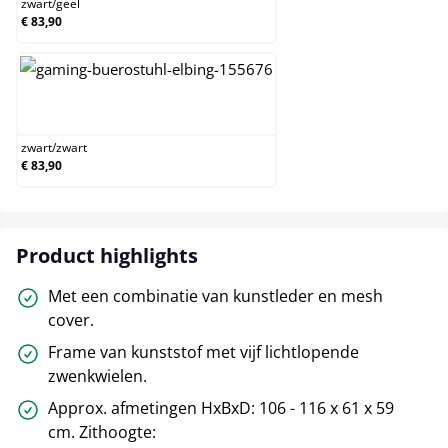
zwart
/
geel
€ 83,90
zwart/zwart
zwart
/
zwart
€ 83,90
Product highlights
Met een combinatie van kunstleder en mesh
cover.
Frame van kunststof met vijf lichtlopende
zwenkwielen.
Approx. afmetingen HxBxD: 106 - 116 x 61 x 59
cm. Zithoogte: