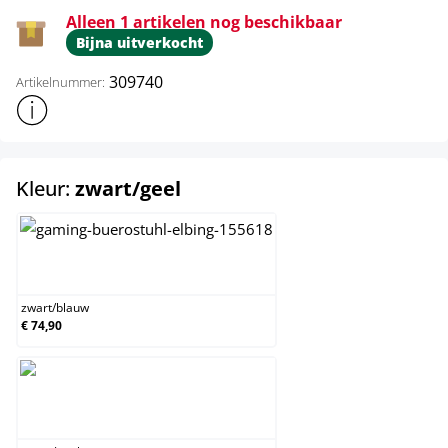
Alleen 1 artikelen nog beschikbaar
Bijna uitverkocht
309740
Artikelnummer:
Toon meer productinformatie
select
Kleur:
zwart/geel
zwart/blauw
zwart
/
blauw
€ 74,90
zwart/geel