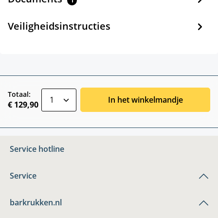
1
Veiligheidsinstructies
zentheme.component.product.quantitySele
Totaal:
In het winkelmandje
€ 129,90
Service hotline
Service
barkrukken.nl