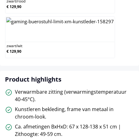
zwart
/
rood
€ 129,90
zwart/wit
zwart
/
wit
€ 129,90
Product highlights
Verwarmbare zitting (verwarmingstemperatuur
40-45°C).
Kunstleren bekleding, frame van metaal in
chroom-look.
Ca. afmetingen BxHxD: 67 x 128-138 x 51 cm |
Zithoogte: 49-59 cm.