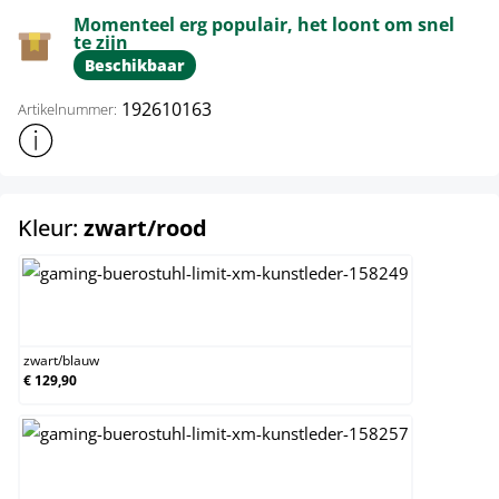
Momenteel erg populair, het loont om snel
te zijn
Beschikbaar
192610163
Artikelnummer:
Toon meer productinformatie
select
Kleur:
zwart/rood
zwart/blauw
zwart
/
blauw
€ 129,90
zwart/bruin