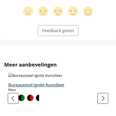
Feedback geven
Productgalerij overslaan
Meer aanbevelingen
Bureaustoel Ignite Kunstleer
select
Kleur