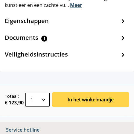
kunstleer en een zachte vu…
Meer
Eigenschappen
Documents
1
Veiligheidsinstructies
zentheme.component.product.quantitySele
Totaal:
In het winkelmandje
€ 123,90
Service hotline