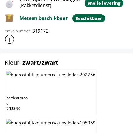
Snelle levering
(Pakketdienst)
Meteen beschikbaar
Beschikbaar
319172
Artikelnummer:
Toon meer productinformatie
select
Kleur:
zwart/zwart
bordeauxrood
bordeauxroo
d
€ 123,90