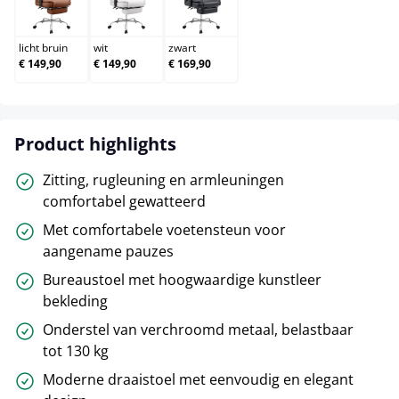
licht bruin
wit
zwart
licht bruin
wit
zwart
€ 149,90
€ 149,90
€ 169,90
Product highlights
Zitting, rugleuning en armleuningen
comfortabel gewatteerd
Met comfortabele voetensteun voor
aangename pauzes
Bureaustoel met hoogwaardige kunstleer
bekleding
Onderstel van verchroomd metaal, belastbaar
tot 130 kg
Moderne draaistoel met eenvoudig en elegant