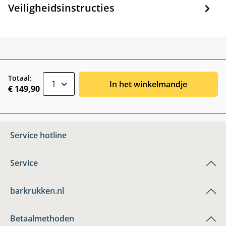
Veiligheidsinstructies
zentheme.component.product.quantitySele
Totaal:
In het winkelmandje
€ 149,90
Service hotline
Service
barkrukken.nl
Betaalmethoden