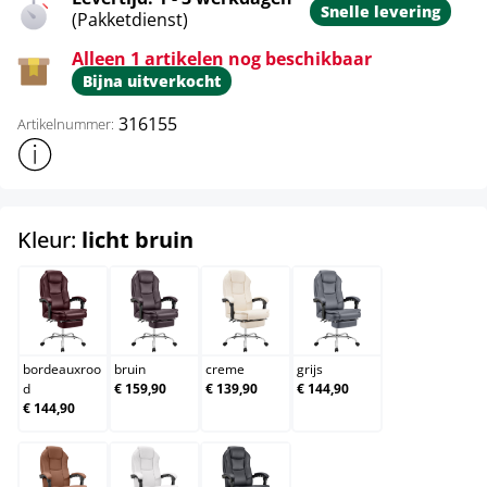
Snelle levering
(Pakketdienst)
Alleen 1 artikelen nog beschikbaar
Bijna uitverkocht
316155
Artikelnummer:
Toon meer productinformatie
select
Kleur:
licht bruin
bordeauxrood
bruin
creme
grijs
bordeauxroo
bruin
creme
grijs
d
€ 159,90
€ 139,90
€ 144,90
€ 144,90