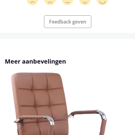
Feedback geven
Productgalerij overslaan
Meer aanbevelingen