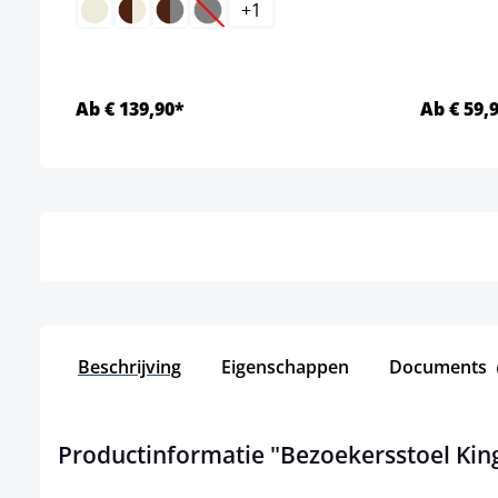
+
1
(Deze optie is momenteel niet beschikb
Ab € 139,90*
Ab € 59,
Details
Beschrijving
Eigenschappen
Documents
Productinformatie "Bezoekersstoel Kin