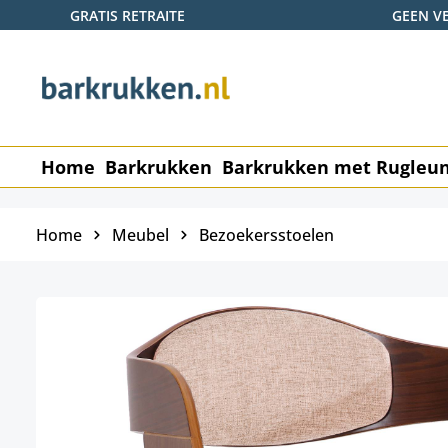
GRATIS RETRAITE
GEEN V
naar de hoofdinhoud
Ga naar de zoekopdracht
Ga naar de hoofdnavigatie
Home
Barkrukken
Barkrukken met Rugleu
Home
Meubel
Bezoekersstoelen