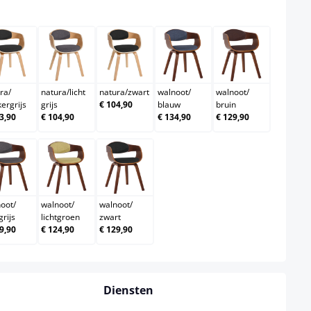
ect
reme
natura/donkergrijs
natura/licht grijs
natura/zwart
walnoot/blauw
walnoot/brui
ra
/
natura
/
licht
natura
/
zwart
walnoot
/
walnoot
/
ergrijs
grijs
€ 104,90
blauw
bruin
3,90
€ 104,90
€ 134,90
€ 129,90
onkergrijs
walnoot/lichtgrijs
walnoot/lichtgroen
walnoot/zwart
noot
/
walnoot
/
walnoot
/
grijs
lichtgroen
zwart
9,90
€ 124,90
€ 129,90
Diensten