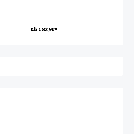
Ab € 82,90*
Ab €
Details