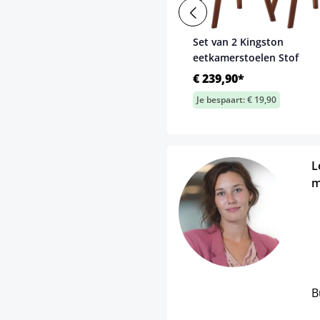
Set van 2 Kingston
eetkamerstoelen Stof
€ 239,90*
Je bespaart: € 19,90
L
m
B