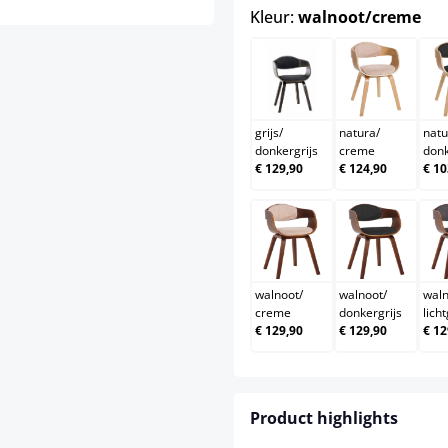
sel
Kleur:
walnoot/creme
grijs/donkergrijs
natura/c
grijs
/
natura
/
natu
donkergrijs
creme
donk
€ 129,90
€ 124,90
€ 10
walnoot/creme
walnoot/d
walnoot
/
walnoot
/
wal
creme
donkergrijs
licht
€ 129,90
€ 129,90
€ 12
Product highlights