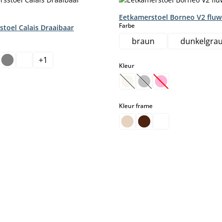
Eetkamerstoel Borneo V2 fluw
select
Farbe
stoel Calais Draaibaar
braun
dunkelgra
+
1
select
Kleur
select
(Deze optie is momenteel nie
(Deze optie is momentee
(Deze optie is mom
select
Kleur frame