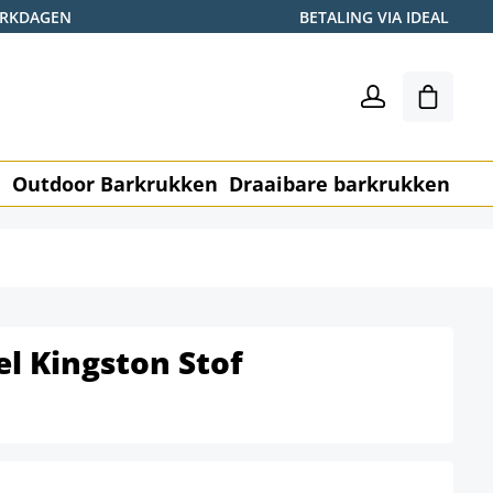
WERKDAGEN
BETALING VIA IDEAL
Winkel
n
Outdoor Barkrukken
Draaibare barkrukken
Me
l Kingston Stof