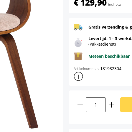
€ 129,90
incl. btw
Gratis verzending & g
Levertijd: 1 - 3 werk
(Pakketdienst)
Meteen beschikbaar
181982304
Artikelnummer:
Toon meer productinformatie
Producthoeveelhei