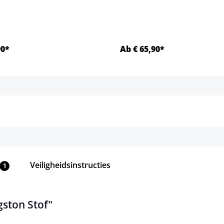
aar.)
90*
Ab € 65,90*
Details
Details
Veiligheidsinstructies
1
gston Stof"