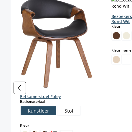
Bezoekers
Rond Wit
select
Kleur
Kleur frame
Eetkamerstoel Foley
select
Basismateriaal
Kunstleer
Stof
select
Kleur