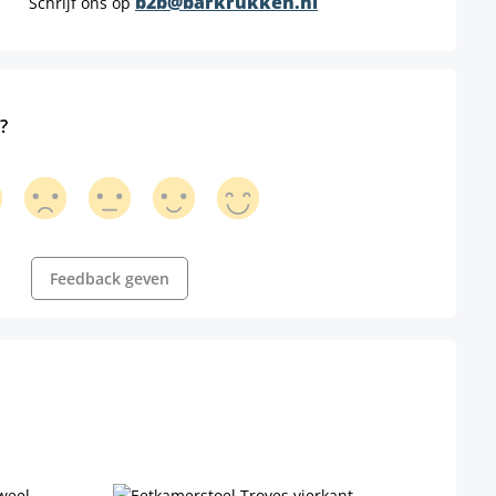
b2b@barkrukken.nl
Schrijf ons op
?
Feedback geven