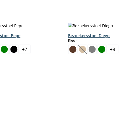
stoel Pepe
Bezoekersstoel Diego
select
Kleur
+
7
+
8
(Deze optie is momentee