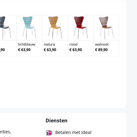
grijs
lichtblauw
natura
rood
walnoot
lichtblauw
natura
rood
walnoot
,90
€ 63,90
€ 63,90
€ 63,90
€ 89,90
Diensten
nties,
Betalen met Ideal