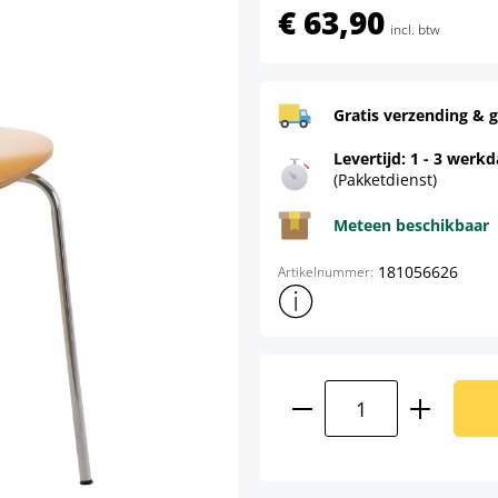
€ 63,90
incl. btw
Gratis verzending & g
Levertijd: 1 - 3 werk
(Pakketdienst)
Meteen beschikbaar
181056626
Artikelnummer:
Toon meer productinformatie
Producthoeveelhei