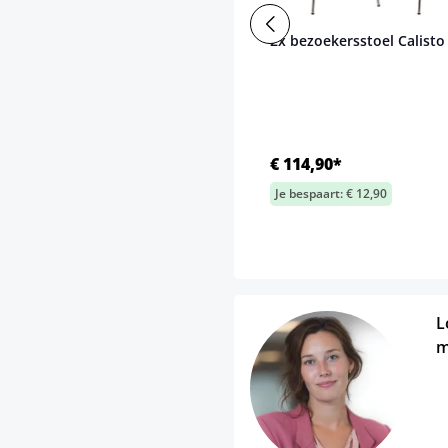
2x bezoekersstoel Calisto
€ 114,90*
Je bespaart: € 12,90
L
m