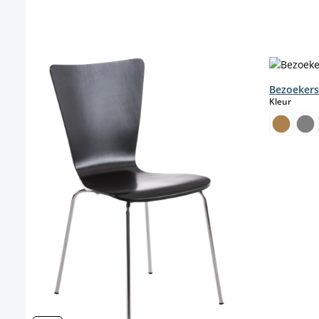
Productgalerij overslaan
Bezoekers
select
Kleur