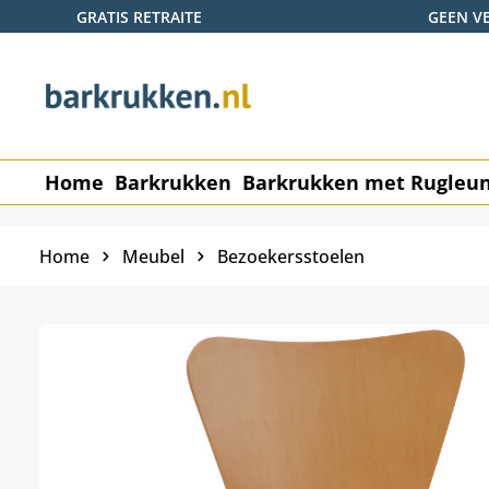
GRATIS RETRAITE
GEEN V
naar de hoofdinhoud
Ga naar de zoekopdracht
Ga naar de hoofdnavigatie
Home
Barkrukken
Barkrukken met Rugleu
Home
Meubel
Bezoekersstoelen