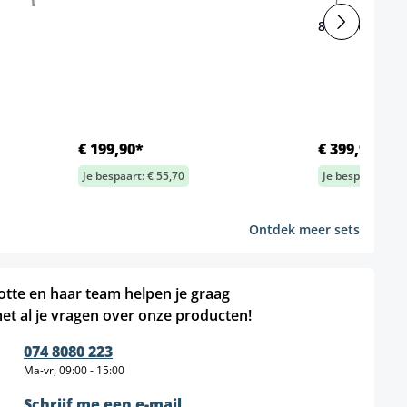
8x bezoekersst
€ 199,90*
€ 399,90*
Je bespaart: € 55,70
Je bespaart: € 1
Ontdek meer sets
otte en haar team helpen je graag
et al je vragen over onze producten!
074 8080 223
Ma-vr, 09:00 - 15:00
Schrijf me een e-mail