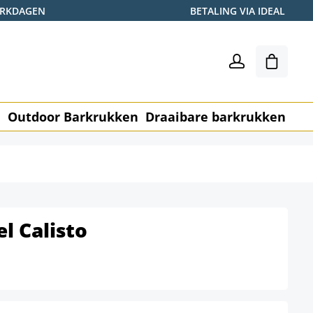
WERKDAGEN
BETALING VIA IDEAL
Winkel
n
Outdoor Barkrukken
Draaibare barkrukken
Me
l Calisto