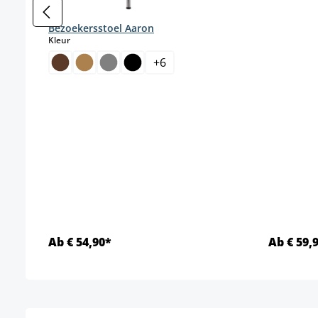
Bezoekersstoel Aaron
select
Kleur
+
6
Ab € 54,90*
Ab € 59,
Details