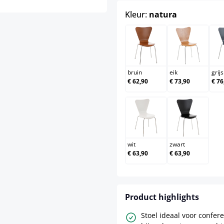
select
Kleur:
natura
bruin
eik
bruin
eik
grijs
€ 62,90
€ 73,90
€ 76
wit
zwart
wit
zwart
€ 63,90
€ 63,90
Product highlights
Stoel ideaal voor confere