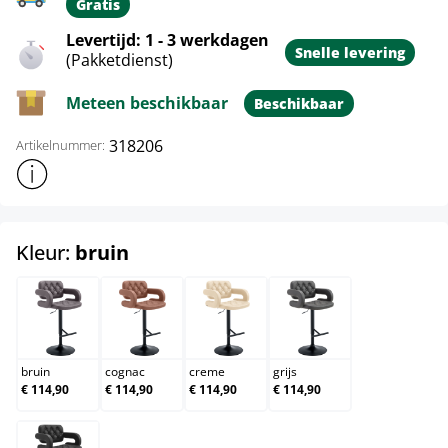
Gratis
Levertijd: 1 - 3 werkdagen
Snelle levering
(Pakketdienst)
Meteen beschikbaar
Beschikbaar
318206
Artikelnummer:
Toon meer productinformatie
select
Kleur:
bruin
bruin
cognac
creme
grijs
bruin
cognac
creme
grijs
€ 114,90
€ 114,90
€ 114,90
€ 114,90