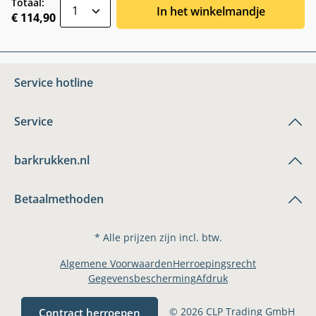
zentheme.component.product.quantitySele
Totaal:
In het winkelmandje
€ 114,90
Service hotline
Service
barkrukken.nl
Betaalmethoden
* Alle prijzen zijn incl. btw.
Algemene Voorwaarden
Herroepingsrecht
Gegevensbescherming
Afdruk
© 2026 CLP Trading GmbH
Contract herroepen