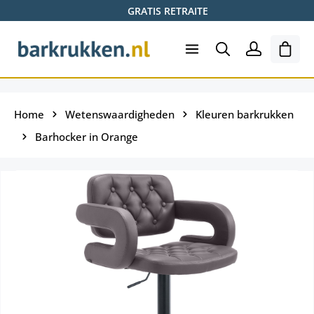
GRATIS RETRAITE
Ga naar de hoofdinhoud
Wink
Home
Wetenswaardigheden
Kleuren barkrukken
Barhocker in Orange