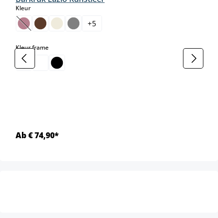
select
Kleur
+
5
(Deze optie is momenteel niet beschikbaar.)
select
Kleur frame
Ab € 74,90*