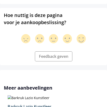
Hoe nuttig is deze pagina
voor je aankoopbeslissing?
Feedback geven
Productgalerij overslaan
Meer aanbevelingen
Barkruk Lazio Kunstleer