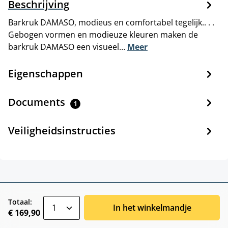
Beschrijving
Barkruk DAMASO, modieus en comfortabel tegelijk.. . .
Gebogen vormen en modieuze kleuren maken de
barkruk DAMASO een visueel…
Meer
Eigenschappen
Documents
1
Veiligheidsinstructies
zentheme.component.product.quantitySele
Totaal:
In het winkelmandje
€ 169,90