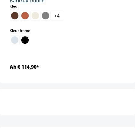
Barkruk Dublin
select
Kleur
+
4
select
Kleur frame
Ab € 114,90*