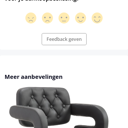
Feedback geven
Productgalerij overslaan
Meer aanbevelingen