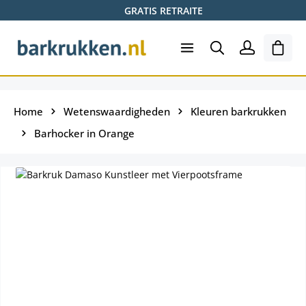
GRATIS RETRAITE
Ga naar de hoofdinhoud
Wink
Home
Wetenswaardigheden
Kleuren barkrukken
Barhocker in Orange