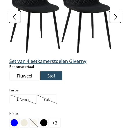
Set van 4 eetkamerstoelen Giverny
select
Basismateriaal
Fluweel
Stof
select
Farbe
braun
rot
(Deze optie is momenteel niet beschikbaar.)
(Deze optie is momenteel niet beschikbaar.)
select
Kleur
+
3
(Deze optie is momenteel niet beschikbaar.)