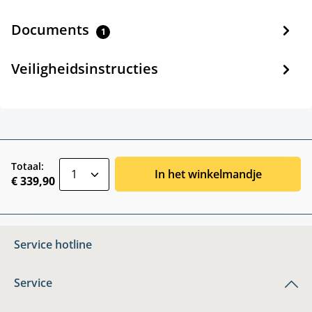
Documents
1
Veiligheidsinstructies
zentheme.component.product.quantitySele
Totaal:
In het winkelmandje
€ 339,90
Service hotline
Service