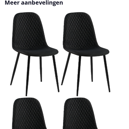
Productgalerij overslaan
Meer aanbevelingen