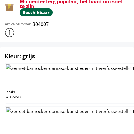
Momenteel erg populair, het loont om snel
te zijn
Beschikbaar
304007
Artikelnummer:
Toon meer productinformatie
select
Kleur:
grijs
bruin
bruin
€ 339,90
creme