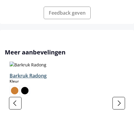
Feedback geven
Productgalerij overslaan
Meer aanbevelingen
Barkruk Radong
select
Kleur