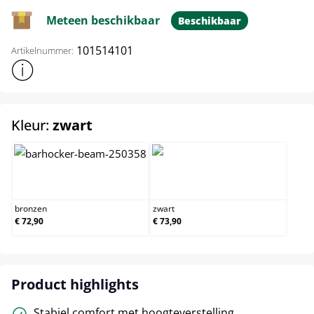
Meteen beschikbaar
Beschikbaar
101514101
Artikelnummer:
Toon meer productinformatie
select
Kleur:
zwart
bronzen
zwart
bronzen
zwart
€ 72,90
€ 73,90
Product highlights
Stabiel comfort met hoogteverstelling.