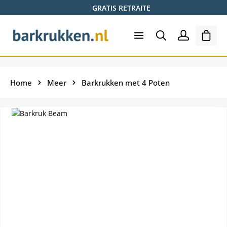
GRATIS RETRAITE
Ga naar de hoofdinhoud
Wink
Home
Meer
Barkrukken met 4 Poten