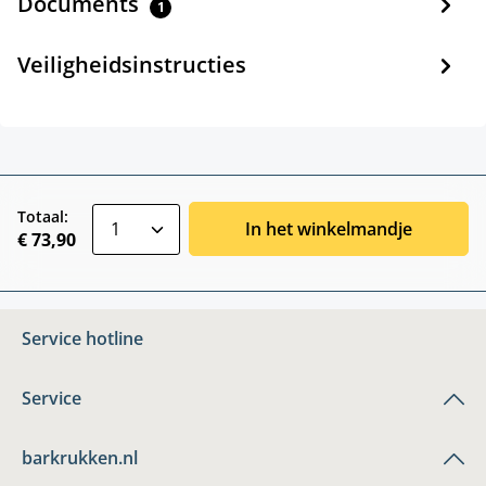
Documents
1
Veiligheidsinstructies
zentheme.component.product.quantitySele
Totaal:
In het winkelmandje
€ 73,90
Service hotline
Service
barkrukken.nl