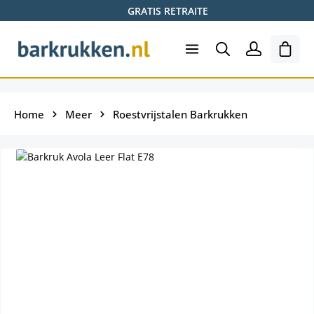
GRATIS RETRAITE
Ga naar de hoofdinhoud
Wink
Home
Meer
Roestvrijstalen Barkrukken