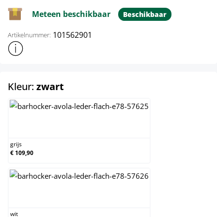
Meteen beschikbaar
Beschikbaar
101562901
Artikelnummer:
Toon meer productinformatie
select
Kleur:
zwart
grijs
grijs
€ 109,90
wit
wit