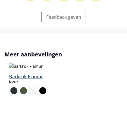
Feedback geven
Productgalerij overslaan
Meer aanbevelingen
Barkruk Flamur
select
Kleur
(Deze optie is momenteel niet beschikbaar.)