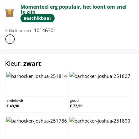
Momenteel erg populair, het loont om snel
te zijn
Beschikbaar
10146301
Artikelnummer:
Toon meer productinformatie
select
Kleur:
zwart
antiek/wit
goud
antiek
/
wit
goud
€ 49,90
€ 72,90
groen
koper