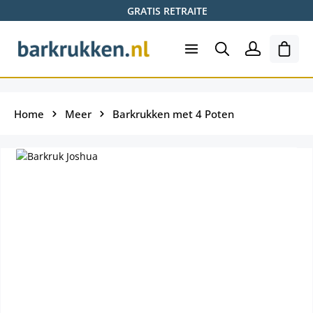
GRATIS RETRAITE
Ga naar de hoofdinhoud
Wink
Home
Meer
Barkrukken met 4 Poten