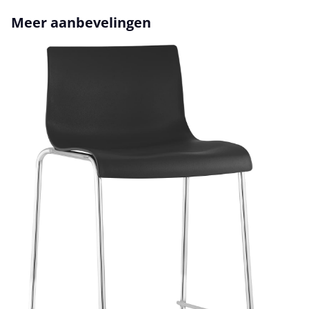
Productgalerij overslaan
Meer aanbevelingen