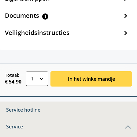
Documents
1
Veiligheidsinstructies
zentheme.component.product.quantitySele
Totaal:
In het winkelmandje
€ 54,90
Service hotline
Service