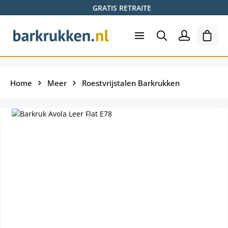
GRATIS RETRAITE
Ga naar de hoofdinhoud
Wink
Home
Meer
Roestvrijstalen Barkrukken