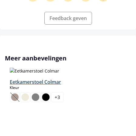
Feedback geven
Productgalerij overslaan
Meer aanbevelingen
Eetkamerstoel Colmar
select
Kleur
+
3
(Deze optie is momenteel niet beschikbaar.)