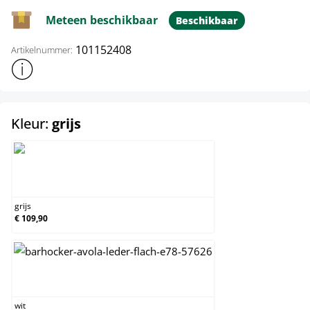
Meteen beschikbaar
Beschikbaar
101152408
Artikelnummer:
Toon meer productinformatie
select
Kleur:
grijs
grijs
grijs
€ 109,90
wit
wit