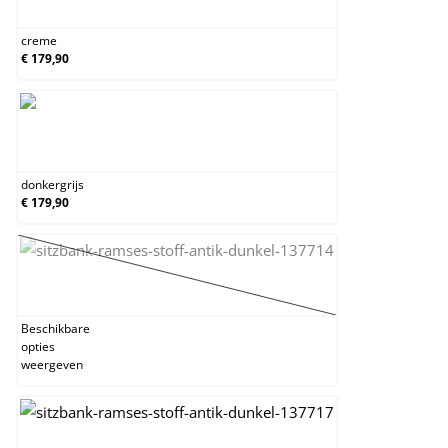
creme
€ 179,90
donkergrijs
donkergrijs
€ 179,90
geel
(Deze optie is momenteel niet beschikbaar.)
Beschikbare
opties
weergeven