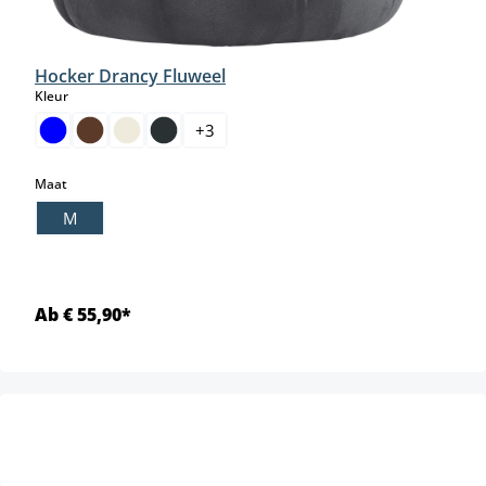
Hocker Drancy Fluweel
select
Kleur
+
3
select
Maat
M
Ab € 55,90*