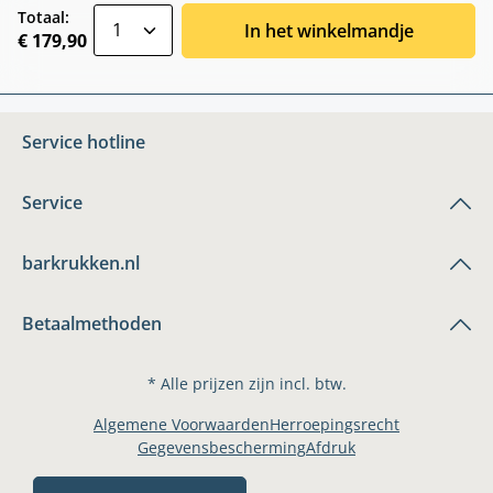
zentheme.component.product.quantitySele
Totaal:
In het winkelmandje
€ 179,90
Service hotline
Service
barkrukken.nl
Betaalmethoden
* Alle prijzen zijn incl. btw.
Algemene Voorwaarden
Herroepingsrecht
Gegevensbescherming
Afdruk