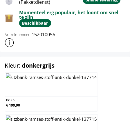
(Pakketdienst)
Momenteel erg populair, het loont om snel
te zijn
Beschikbaar
152010056
Artikelnummer:
Toon meer productinformatie
select
Kleur:
donkergrijs
bruin
bruin
€ 199,90
creme