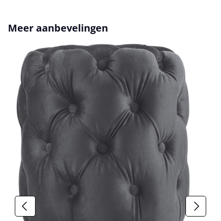
Productgalerij overslaan
Meer aanbevelingen