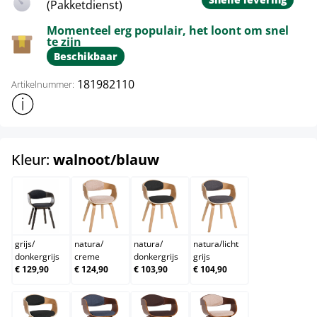
(Pakketdienst)
Momenteel erg populair, het loont om snel
te zijn
Beschikbaar
181982110
Artikelnummer:
Toon meer productinformatie
select
Kleur:
walnoot/blauw
grijs/donkergrijs
natura/creme
natura/donkergrijs
natura/licht grijs
grijs
/
natura
/
natura
/
natura
/
licht
donkergrijs
creme
donkergrijs
grijs
€ 129,90
€ 124,90
€ 103,90
€ 104,90