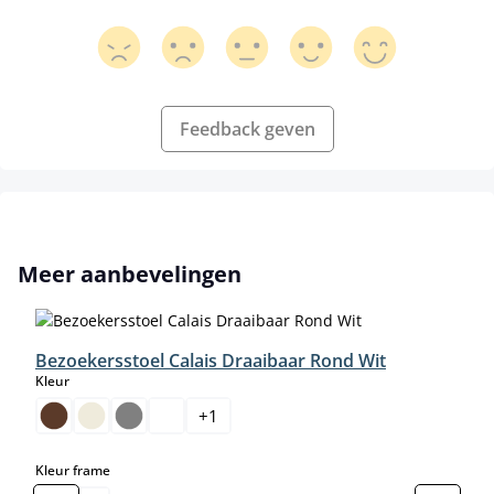
Feedback geven
Productgalerij overslaan
Meer aanbevelingen
Bezoekersstoel Calais Draaibaar Rond Wit
select
Kleur
+
1
select
Kleur frame