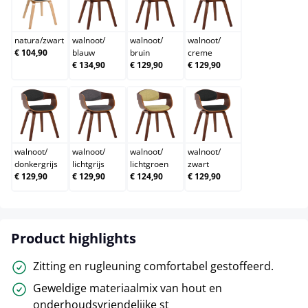
natura/zwart
walnoot/blauw
walnoot/bruin
walnoot/creme
natura
/
zwart
walnoot
/
walnoot
/
walnoot
/
€ 104,90
blauw
bruin
creme
€ 134,90
€ 129,90
€ 129,90
walnoot/donkergrijs
walnoot/lichtgrijs
walnoot/lichtgroen
walnoot/zwart
walnoot
/
walnoot
/
walnoot
/
walnoot
/
donkergrijs
lichtgrijs
lichtgroen
zwart
€ 129,90
€ 129,90
€ 124,90
€ 129,90
Product highlights
Zitting en rugleuning comfortabel gestoffeerd.
Geweldige materiaalmix van hout en
onderhoudsvriendelijke st