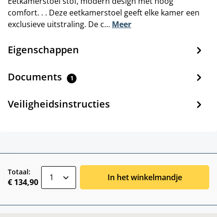
Eetkamerstoel stof, modern design met hoog
comfort. . . Deze eetkamerstoel geeft elke kamer een
exclusieve uitstraling. De c…
Meer
Eigenschappen
Documents
1
Veiligheidsinstructies
zentheme.component.product.quantitySele
Totaal:
In het winkelmandje
€ 134,90