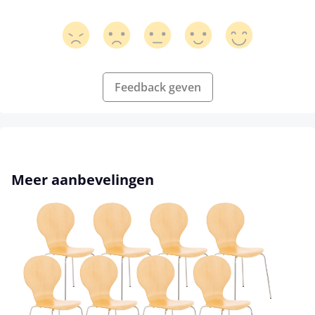
Feedback geven
Productgalerij overslaan
Meer aanbevelingen