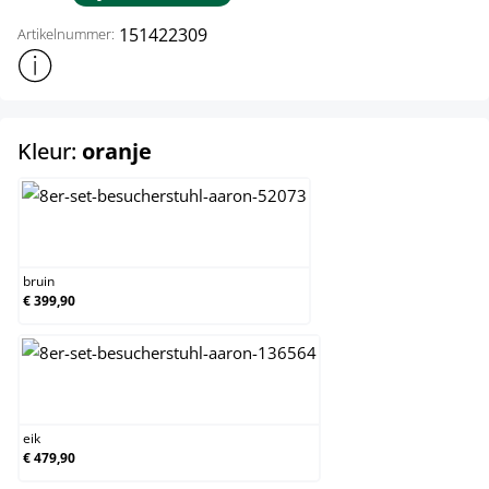
151422309
Artikelnummer:
Toon meer productinformatie
select
Kleur:
oranje
bruin
bruin
€ 399,90
eik
eik
€ 479,90