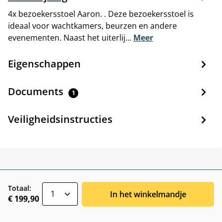
4x bezoekersstoel Aaron. . Deze bezoekersstoel is
ideaal voor wachtkamers, beurzen en andere
evenementen. Naast het uiterlij…
Meer
Eigenschappen
Documents
1
Veiligheidsinstructies
zentheme.component.product.quantitySele
Totaal:
In het winkelmandje
€ 199,90