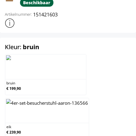
Beschikbaar
151421603
Artikelnummer:
Toon meer productinformatie
select
Kleur:
bruin
bruin
bruin
€ 199,90
eik
eik
€ 239,90