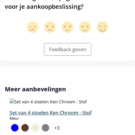
voor je aankoopbeslissing?
Feedback geven
Productgalerij overslaan
Meer aanbevelingen
Set van 4 stoelen Ken Chroom - Stof
select
Kleur
+
3