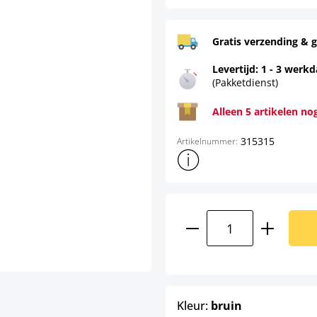
Gratis verzending & g
Levertijd: 1 - 3 werk
(Pakketdienst)
Alleen 5 artikelen no
315315
Artikelnummer:
Toon meer productinformatie
Producthoeveelhei
select
Kleur:
bruin