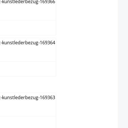
wit
zwart
roestvrij staal