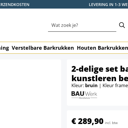
ERZENDKOSTEN
LEVERING IN 1-3 
ning
Verstelbare Barkrukken
Houten Barkrukke
2-delige set 
kunstleren b
Kleur:
bruin
| Kleur fram
€ 289,90
incl. btw