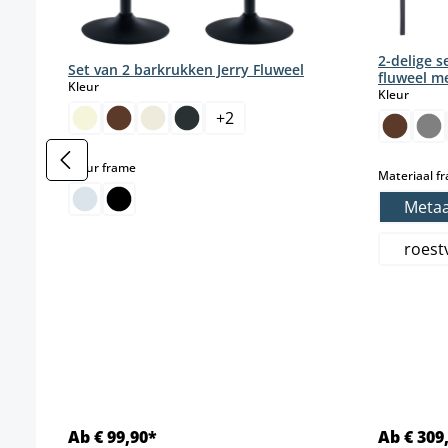
2-delige 
Set van 2 barkrukken Jerry Fluweel
fluweel m
select
Kleur
select
Kleur
+
2
select
Kleur frame
Materiaal f
Metaa
roestv
Ab € 99,90*
Ab € 309