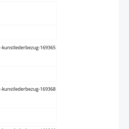
bruin
creme
grijs