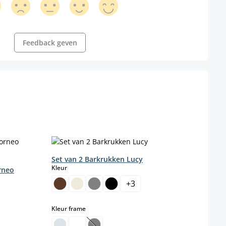
Feedback geven
Set van 2 Barkrukken Lucy
select
Kleur
rneo
+
3
select
Kleur frame