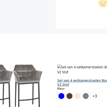
Set van 4 eetkamerstoelen Bo
V2 Stof
select
Kleur
+
3