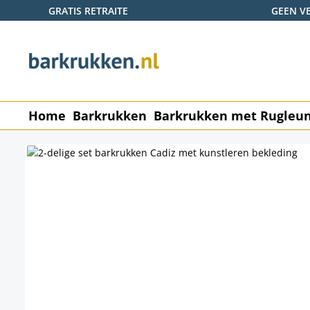
GRATIS RETRAITE
GEEN V
naar de hoofdinhoud
Ga naar de zoekopdracht
Ga naar de hoofdnavigatie
Home
Barkrukken
Barkrukken met Rugleu