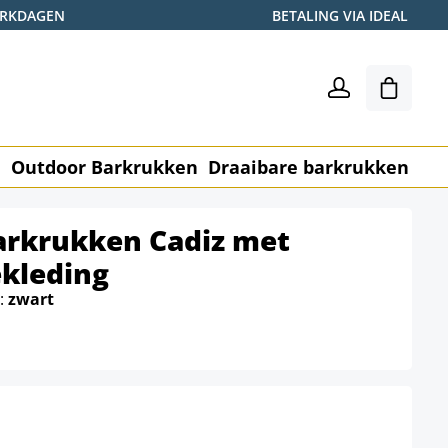
WERKDAGEN
BETALING VIA IDEAL
Winkel
n
Outdoor Barkrukken
Draaibare barkrukken
Me
barkrukken Cadiz met
ekleding
e:
zwart