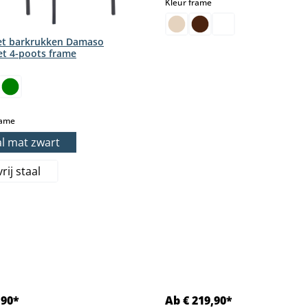
select
Kleur frame
set barkrukken Damaso
et 4-poots frame
select
rame
l mat zwart
rij staal
,90*
Ab € 219,90*