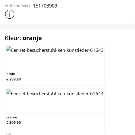
151703909
Artikelnummer:
Toon meer productinformatie
select
Kleur:
oranje
bruin
bruin
€ 289,90
creme
creme
€ 309,90