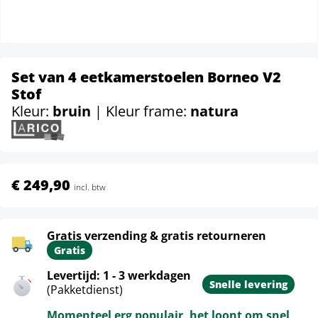
Set van 4 eetkamerstoelen Borneo V2
Stof
Kleur:
bruin
| Kleur frame:
natura
€ 249,90
incl. btw
Gratis verzending & gratis retourneren
Gratis
Levertijd: 1 - 3 werkdagen
Snelle levering
(Pakketdienst)
Momenteel erg populair, het loont om snel