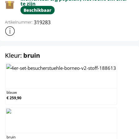
te zijn
Beschikbaar
319283
Artikelnummer:
Toon meer productinformatie
select
Kleur:
bruin
blauw
blauw
€ 259,90
bruin
bruin