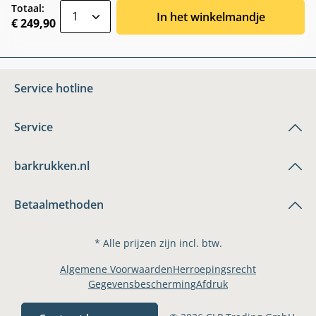
zentheme.component.product.quantitySele
Totaal:
In het winkelmandje
€ 249,90
Service hotline
Service
barkrukken.nl
Betaalmethoden
* Alle prijzen zijn incl. btw.
Algemene Voorwaarden
Herroepingsrecht
Gegevensbescherming
Afdruk