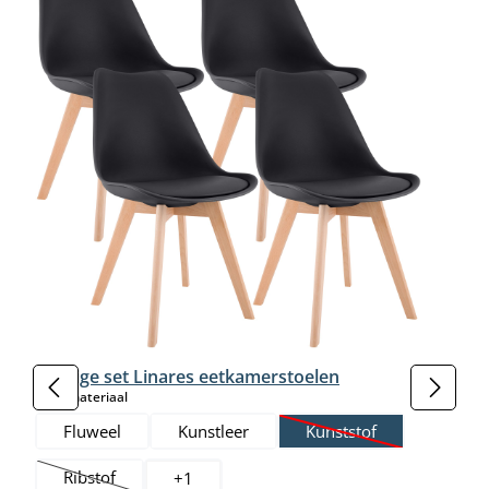
4-delige set Linares eetkamerstoelen
select
Basismateriaal
Fluweel
Kunstleer
Kunststof
(Deze optie is momente
Ribstof
+
1