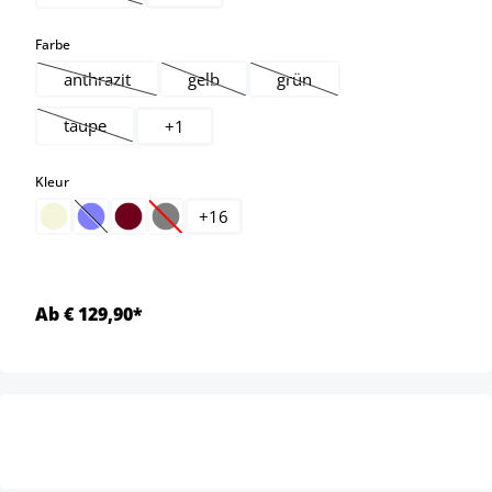
(Deze optie is momenteel niet beschikbaar.)
select
Farbe
anthrazit
gelb
grün
(Deze optie is momenteel niet beschikbaar.)
(Deze optie is momenteel niet beschikbaar.)
(Deze optie is momenteel niet 
taupe
+
1
(Deze optie is momenteel niet beschikbaar.)
select
Kleur
+
16
(Deze optie is momenteel niet beschikbaar.)
(Deze optie is momenteel niet beschikbaar.)
Ab € 129,90*