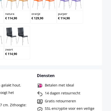
blauw
natura
oranje
purper
natura
oranje
purper
€ 114,90
€ 129,90
€ 114,90
zwart
zwart
€ 114,90
Diensten
 gelakt hout.
Betalen met Ideal
oogt het
14 dagen retourrecht
Gratis retourneren
47 cm. Zithoogte:
SSL-encryptie voor een veilige