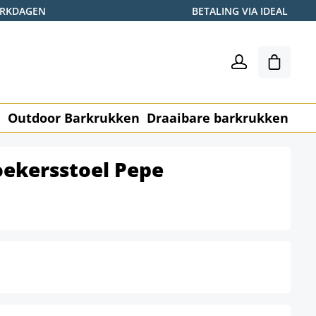
WERKDAGEN
BETALING VIA IDEAL
Winkel
n
Outdoor Barkrukken
Draaibare barkrukken
Me
oekersstoel Pepe