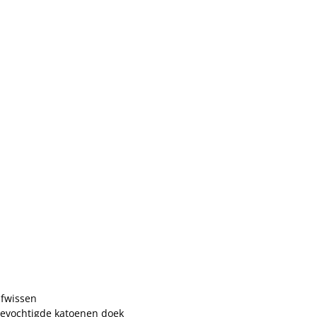
afwissen
bevochtigde katoenen doek