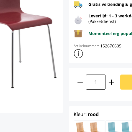
Gratis verzending & g
Levertijd: 1 - 3 werk
(Pakketdienst)
Momenteel erg populai
152676605
Artikelnummer:
Toon meer productinformatie
Producthoeveelhei
select
Kleur:
rood