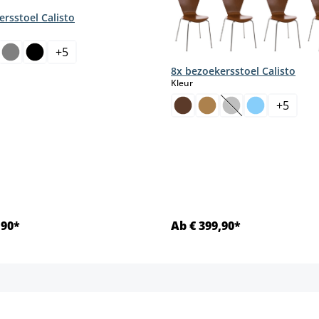
rsstoel Calisto
+
5
8x bezoekersstoel Calisto
select
Kleur
+
5
(Deze optie is mom
,90*
Ab € 399,90*
Details
Details