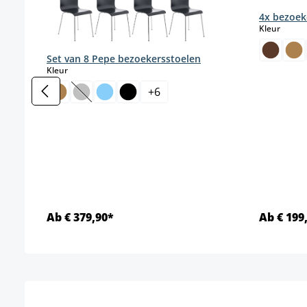
4x bezoeke
select
Kleur
Set van 8 Pepe bezoekersstoelen
select
Kleur
+
6
(Deze optie is momenteel niet beschikbaar.)
Ab € 379,90*
Ab € 199
Details