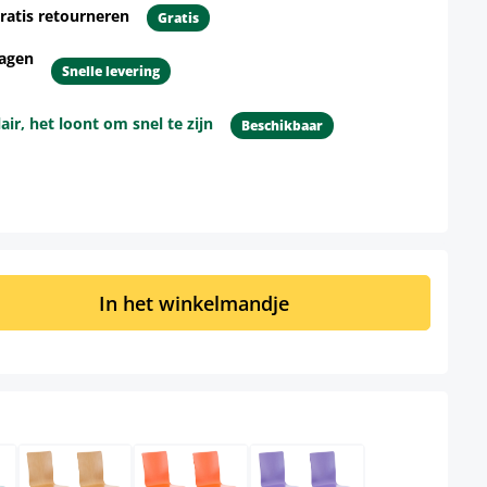
ratis retourneren
Gratis
dagen
Snelle levering
r, het loont om snel te zijn
Beschikbaar
d: Voer de gewenste hoeveelheid in of 
In het winkelmandje