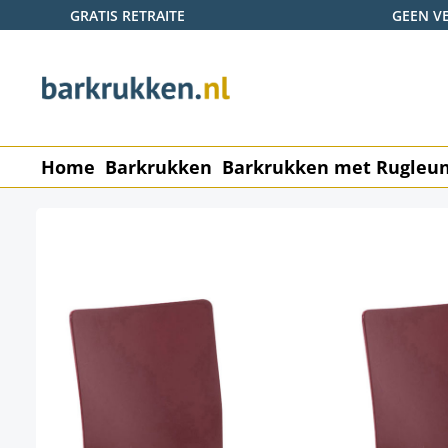
GRATIS RETRAITE
GEEN V
naar de hoofdinhoud
Ga naar de zoekopdracht
Ga naar de hoofdnavigatie
Home
Barkrukken
Barkrukken met Rugleu