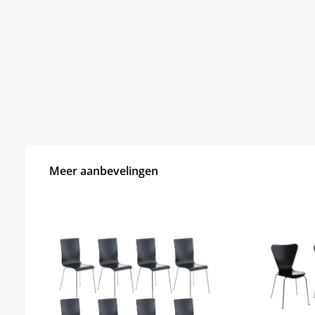
Meer aanbevelingen
Productgalerij overslaan