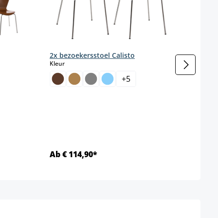
2x bezoekersstoel Calisto
select
Kleur
enteel niet beschikbaar.)
+
5
Set 
Kleur
Ab € 114,90*
Ab €
Details