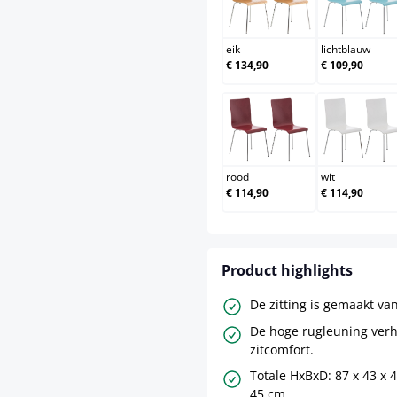
eik
licht
eik
lichtblauw
€ 134,90
€ 109,90
rood
wit
rood
wit
€ 114,90
€ 114,90
Product highlights
De zitting is gemaakt van
De hoge rugleuning verh
zitcomfort.
Totale HxBxD: 87 x 43 x 
45 cm.