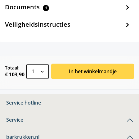
Documents
1
Veiligheidsinstructies
zentheme.component.product.quantitySele
Totaal:
In het winkelmandje
€ 103,90
Service hotline
Service
barkrukken.nl