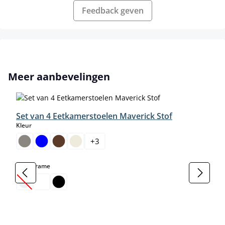
Feedback geven
Productgalerij overslaan
Meer aanbevelingen
Set van 4 Eetkamerstoelen Maverick Stof
select
Kleur
+
3
select
Kleur frame
(Deze optie is momenteel niet beschikbaar.)