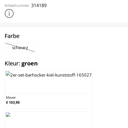
314189
Artikelnummer:
Toon meer productinformatie
select
Farbe
schwarz
(Deze optie is momenteel niet beschikbaar.)
select
Kleur:
groen
blauw
blauw
€ 103,90
groen