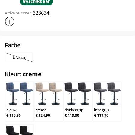
Beschikbaar
323634
Artikelnummer:
Toon meer productinformatie
select
Farbe
braun
(Deze optie is momenteel niet beschikbaar.)
select
Kleur:
creme
blauw
creme
donkergrijs
licht grijs
blauw
creme
donkergrijs
licht grijs
€ 113,90
€ 124,90
€ 119,90
€ 119,90