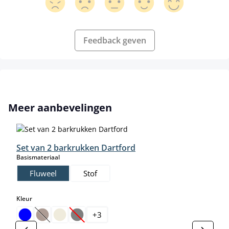
Feedback geven
Productgalerij overslaan
Meer aanbevelingen
Set van 2 barkrukken Dartford
select
Basismateriaal
Fluweel
Stof
select
Kleur
+
3
(Deze optie is momenteel niet beschikbaar.)
(Deze optie is momenteel niet beschikbaar.)