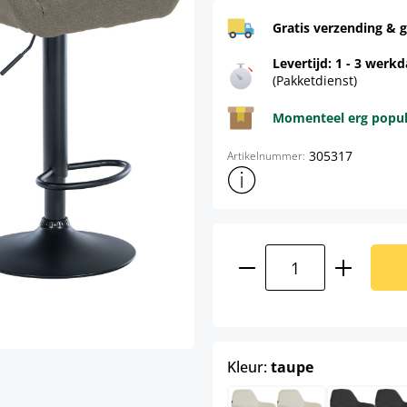
Gratis verzending & g
Levertijd: 1 - 3 werk
(Pakketdienst)
Momenteel erg populai
305317
Artikelnummer:
Toon meer productinformatie
Producthoeveelhei
select
Kleur:
taupe