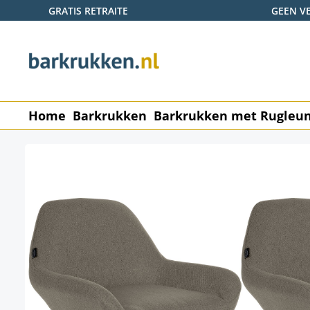
GRATIS RETRAITE
GEEN V
naar de hoofdinhoud
Ga naar de zoekopdracht
Ga naar de hoofdnavigatie
Home
Barkrukken
Barkrukken met Rugleu