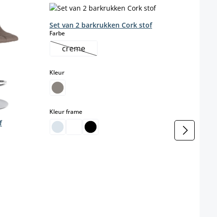
Set van 2 barkrukken Cork stof
select
Farbe
Set 
stof
creme
Kleur
(Deze optie is momenteel niet beschikbaar.)
select
Kleur
Kleur
select
Kleur frame
f