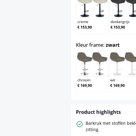
creme
donk
creme
donkergrijs
€ 153,90
€ 153,90
select
Kleur frame:
zwart
chroom
wit
chroom
wit
€ 169,90
€ 169,90
Product highlights
Barkruk met stoffen bek
zitting