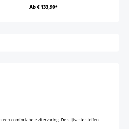
Ab € 133,90*
Ab €
Details
en comfortabele zitervaring. De slijtvaste stoffen