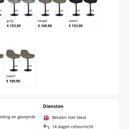
ergrijs
grijs
taupe
zwart
grijs
taupe
zwart
€ 153,90
€ 169,90
€ 153,90
zwart
zwart
€ 169,90
Diensten
leding en gevoerde
Betalen met Ideal
14 dagen retourrecht