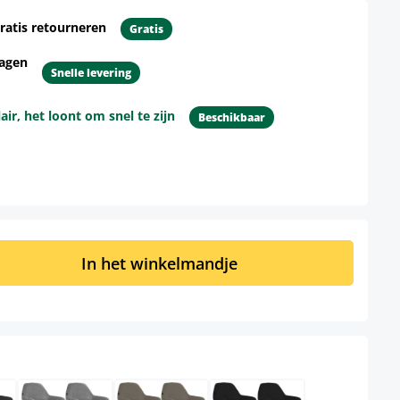
ratis retourneren
Gratis
dagen
Snelle levering
r, het loont om snel te zijn
Beschikbaar
d: Voer de gewenste hoeveelheid in of 
In het winkelmandje