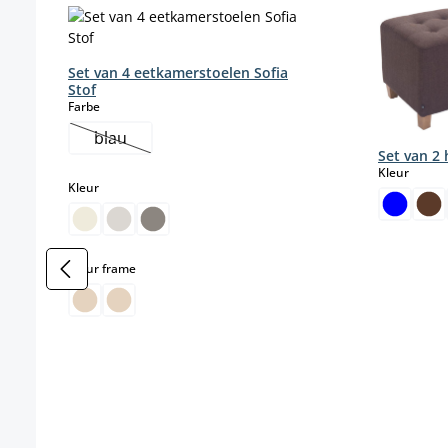
Set van 4 eetkamerstoelen Sofia
Stof
select
Farbe
blau
(Deze optie is momenteel niet beschikbaar.)
Set van 2
select
Kleur
select
Kleur
select
Kleur frame