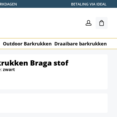
WERKDAGEN
BETALING VIA IDEAL
Winkel
n
Outdoor Barkrukken
Draaibare barkrukken
Me
krukken Braga stof
e:
zwart