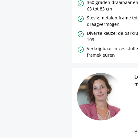
360 graden draaibaar en
63 tot 83 cm
Stevig metalen frame tot
draagvermogen
Diverse keuze: de barkru
109
Verkrijgbaar in zes stoff
framekleuren
L
m
B