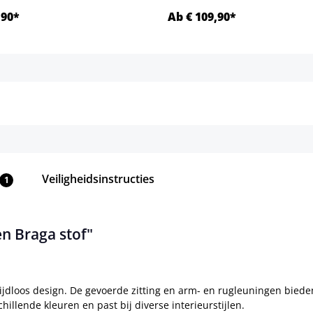
,90*
Ab € 109,90*
Details
Details
Veiligheidsinstructies
1
n Braga stof"
dloos design. De gevoerde zitting en arm- en rugleuningen bieden e
hillende kleuren en past bij diverse interieurstijlen.