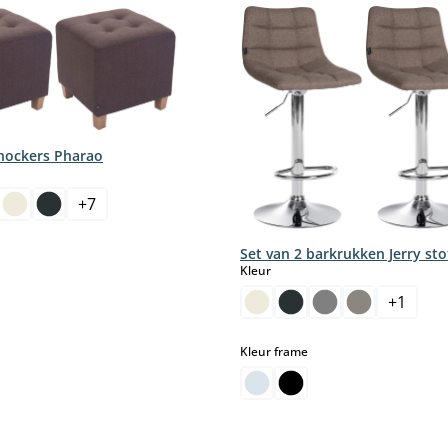
 hockers Pharao
+
7
Set van 2 barkrukken Jerry sto
select
Kleur
+
1
select
Kleur frame