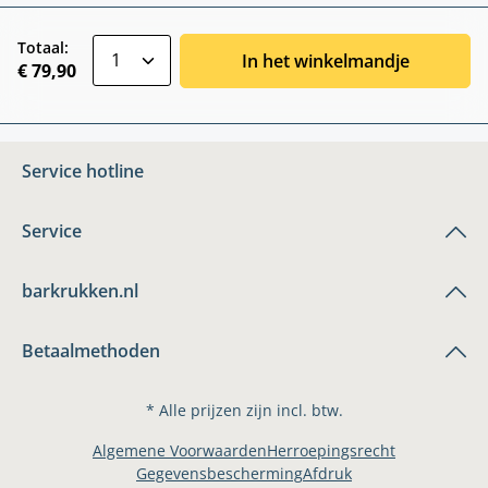
zentheme.component.product.quantitySele
Totaal:
In het winkelmandje
€ 79,90
Service hotline
Service
barkrukken.nl
Betaalmethoden
* Alle prijzen zijn incl. btw.
Algemene Voorwaarden
Herroepingsrecht
Gegevensbescherming
Afdruk