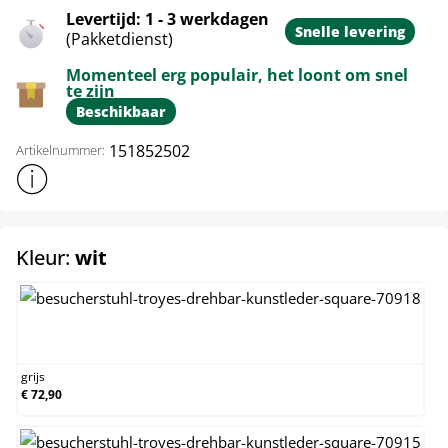
Levertijd: 1 - 3 werkdagen
Snelle levering
(Pakketdienst)
Momenteel erg populair, het loont om snel
te zijn
Beschikbaar
151852502
Artikelnummer:
Toon meer productinformatie
select
Kleur:
wit
grijs
grijs
€ 72,90