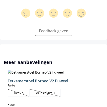
Feedback geven
Productgalerij overslaan
Meer aanbevelingen
Eetkamerstoel Borneo V2 fluweel
select
Farbe
braun
dunkelgrau
(Deze optie is momenteel niet beschikbaar.)
(Deze optie is momenteel niet beschikbaar.)
select
Kleur