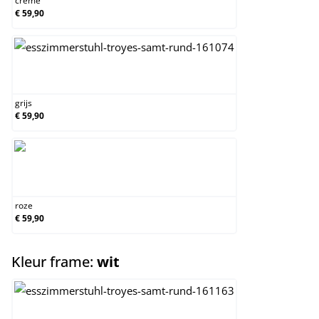
creme
€ 59,90
grijs
grijs
€ 59,90
roze
roze
€ 59,90
select
Kleur frame:
wit
natura