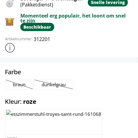
Snelle levering
(Pakketdienst)
Momenteel erg populair, het loont om snel
te zijn
Beschikbaar
312201
Artikelnummer:
Toon meer productinformatie
select
Farbe
braun
dunkelgrau
(Deze optie is momenteel niet beschikbaar.)
(Deze optie is momenteel niet beschikbaar.)
select
Kleur:
roze
creme