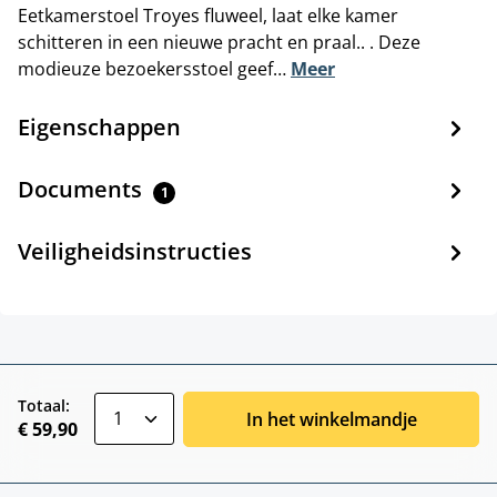
Eetkamerstoel Troyes fluweel, laat elke kamer
schitteren in een nieuwe pracht en praal.. . Deze
modieuze bezoekersstoel geef…
Meer
Eigenschappen
Documents
1
Veiligheidsinstructies
zentheme.component.product.quantitySele
Totaal:
In het winkelmandje
€ 59,90