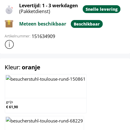
Levertijd: 1 - 3 werkdagen
Snelle levering
(Pakketdienst)
Meteen beschikbaar
Beschikbaar
151634909
Artikelnummer:
Toon meer productinformatie
select
Kleur:
oranje
grijs
grijs
€ 61,90