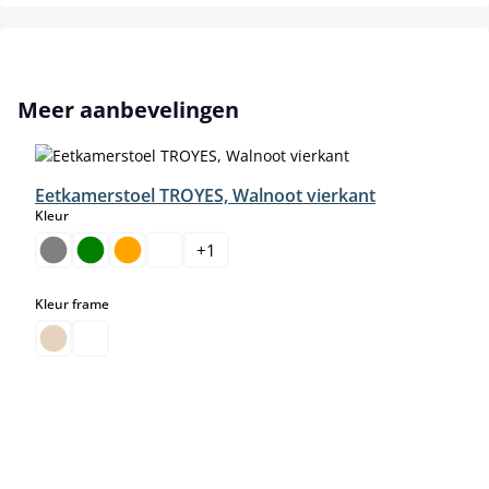
Productgalerij overslaan
Meer aanbevelingen
Eetkamerstoel TROYES, Walnoot vierkant
select
Kleur
+
1
select
Kleur frame