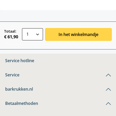
zentheme.component.product.quantitySele
Totaal:
In het winkelmandje
€ 61,90
Service hotline
Service
barkrukken.nl
Betaalmethoden