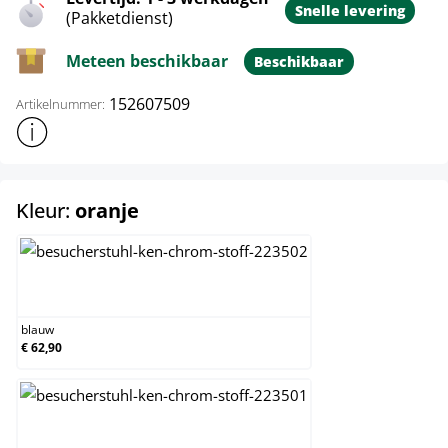
Snelle levering
(Pakketdienst)
Meteen beschikbaar
Beschikbaar
152607509
Artikelnummer:
Toon meer productinformatie
select
Kleur:
oranje
blauw
blauw
€ 62,90
bruin