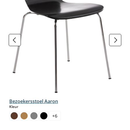
Bezoekersstoel Aaron
select
Kleur
+
6