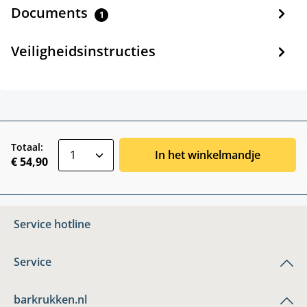
Documents
1
Veiligheidsinstructies
zentheme.component.product.quantitySele
Totaal:
In het winkelmandje
€ 54,90
Service hotline
Service
barkrukken.nl