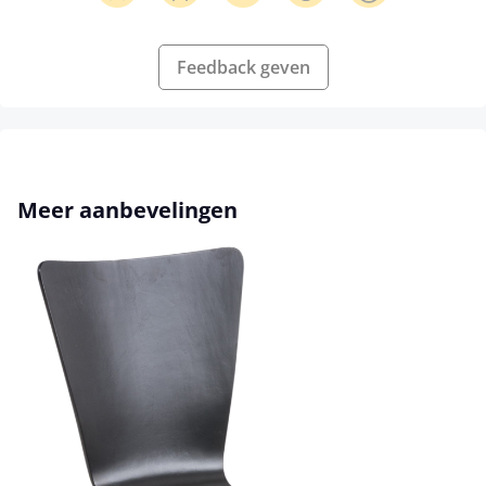
Feedback geven
Productgalerij overslaan
Meer aanbevelingen