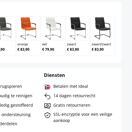
grijs
oranje
wit
zwart
zwart/zwart
oranje
wit
zwart
zwart
/
zwart
,90
€ 83,90
€ 79,90
€ 83,90
€ 83,90
Diensten
 rugspieren
Betalen met Ideal
udig te reinigen
14 dagen retourrecht
ledig gestoffeerd
Gratis retourneren
SSL-encryptie voor een veilige
a ondersteuning
aankoop
derdelen