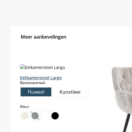
Meer aanbevelingen
Productgalerij overslaan
Eetkamerstoel Largo
select
Basismateriaal
Fluweel
Kunstleer
select
Kleur
(Deze optie is momenteel niet beschikbaar.)