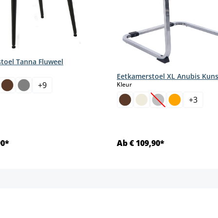
toel Tanna Fluweel
Eetkamerstoel XL Anubis Kuns
select
+
9
Kleur
+
3
(Deze optie is mom
90*
Ab € 109,90*
Details
Details