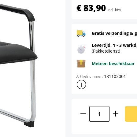
€ 83,90
incl. btw
Gratis verzending & g
Levertijd: 1 - 3 werk
(Pakketdienst)
Meteen beschikbaar
181103001
Artikelnummer:
Toon meer productinformatie
Producthoeveelhei