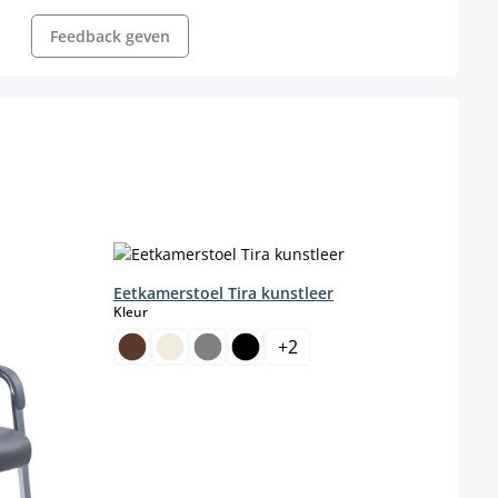
Feedback geven
Eetkamerstoel Tira kunstleer
Eetk
select
Kleur
Basis
+
2
F
Kleur