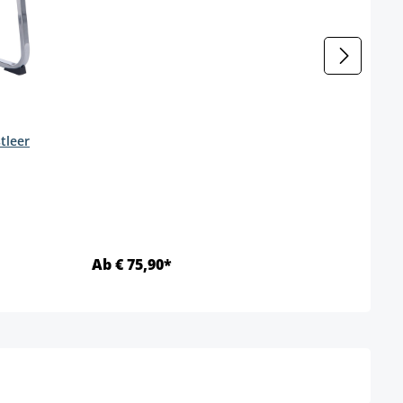
tleer
enteel niet beschikbaar.)
Ab € 75,90*
Ab €
Details