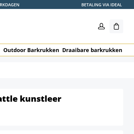
WERKDAGEN
BETALING VIA IDEAL
Winkel
n
Outdoor Barkrukken
Draaibare barkrukken
Me
attle kunstleer