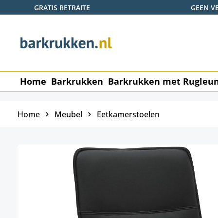
GRATIS RETRAITE
GEEN V
naar de hoofdinhoud
Ga naar de zoekopdracht
Ga naar de hoofdnavigatie
Home
Barkrukken
Barkrukken met Rugleu
Home
Meubel
Eetkamerstoelen