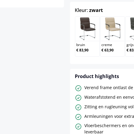
select
Kleur:
zwart
bruin
creme
bruin
creme
grijs
€ 83,90
€ 63,90
€ 83
Product highlights
Verend frame ontlast de
Waterafstotend en eenvo
Zitting en rugleuning vol
Armleuningen voor extr
Vloerbeschermers en on
leverbaar