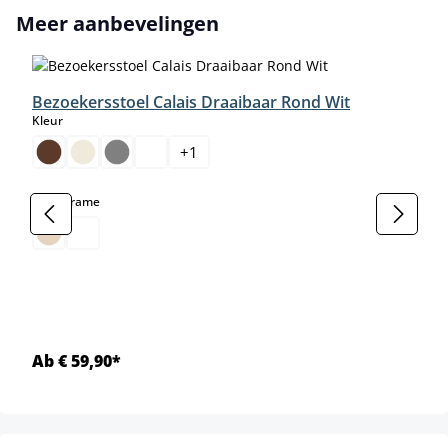
Productgalerij overslaan
Meer aanbevelingen
Bezoekersstoel Calais Draaibaar Rond Wit
select
Kleur
+
1
select
Kleur frame
Ab € 59,90*