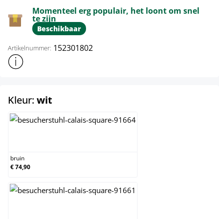
Momenteel erg populair, het loont om snel
te zijn
Beschikbaar
152301802
Artikelnummer:
Toon meer productinformatie
select
Kleur:
wit
bruin
bruin
€ 74,90
creme