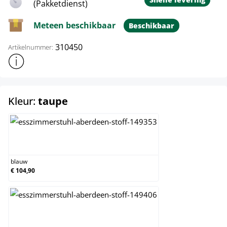
(Pakketdienst)
Meteen beschikbaar
Beschikbaar
310450
Artikelnummer:
Toon meer productinformatie
select
Kleur:
taupe
blauw
blauw
€ 104,90
creme