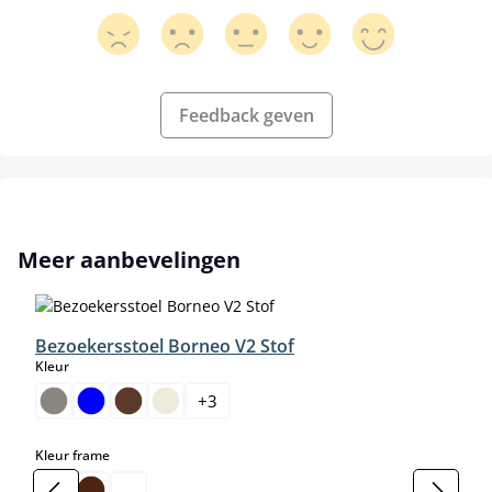
Feedback geven
Productgalerij overslaan
Meer aanbevelingen
Bezoekersstoel Borneo V2 Stof
select
Kleur
+
3
select
Kleur frame