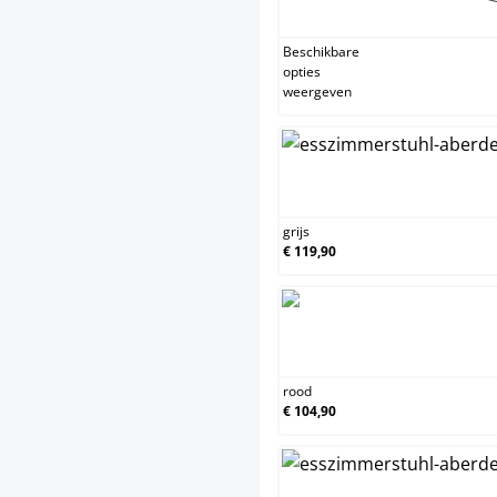
geel
(Deze
Beschikbare
opties
weergeven
grijs
grijs
€ 119,90
rood
rood
€ 104,90