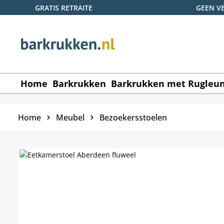
GRATIS RETRAITE
GEEN V
naar de hoofdinhoud
Ga naar de zoekopdracht
Ga naar de hoofdnavigatie
Home
Barkrukken
Barkrukken met Rugleu
Home
Meubel
Bezoekersstoelen