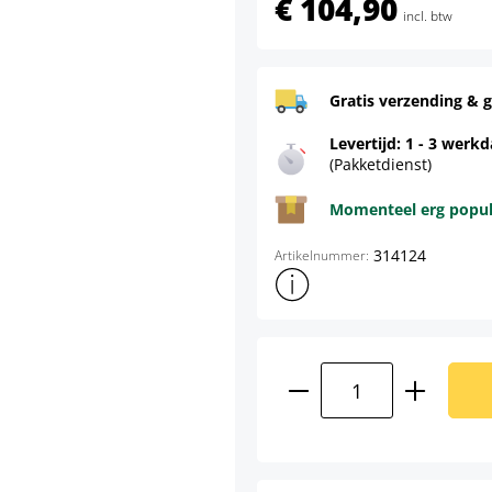
€ 104,90
incl. btw
Gratis verzending & g
Levertijd: 1 - 3 werk
(Pakketdienst)
Momenteel erg populai
314124
Artikelnummer:
Toon meer productinformatie
Producthoeveelhei