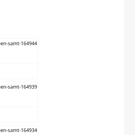
l niet beschikbaar.)
tie is momenteel niet beschikbaar.)
w
n