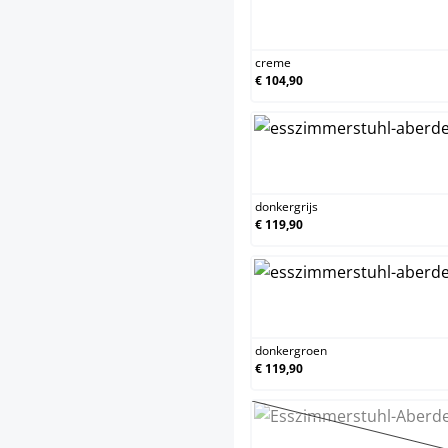
cre
creme
€ 104,90
donk
donkergrijs
€ 119,90
donk
donkergroen
€ 119,90