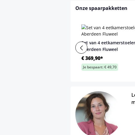
Onze spaarpakketten
Set van 4 eetkamerstoele
Aberdeen Fluweel
€ 369,90*
Je bespaart: € 49,70
L
m