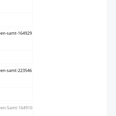
me
ergrijs
ergroen