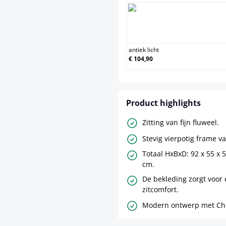
antie
antiek licht
€ 104,90
Product highlights
Zitting van fijn fluweel.
Stevig vierpotig frame v
Totaal HxBxD: 92 x 55 x 
cm.
De bekleding zorgt voor
zitcomfort.
Modern ontwerp met Chest