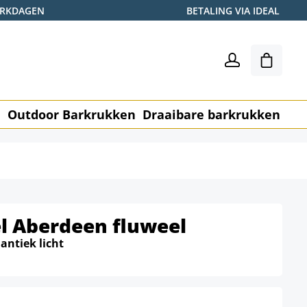
WERKDAGEN
BETALING VIA IDEAL
Winkel
n
Outdoor Barkrukken
Draaibare barkrukken
Me
l Aberdeen fluweel
:
antiek licht