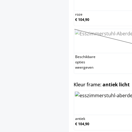
roze
roze
€ 104,90
zwar
(Deze
Beschikbare
opties
weergeven
s
Kleur frame:
antiek licht
anti
antiek
€ 104,90