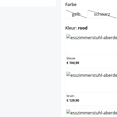
select
Farbe
gelb
schwarz
(Deze optie is momentee
(Deze op
select
Kleur:
rood
blau
blauw
€ 104,90
brui
bruin
€ 129,90