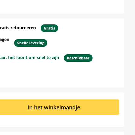
ratis retourneren
Gratis
dagen
Snelle levering
r, het loont om snel te zijn
Beschikbaar
d: Voer de gewenste hoeveelheid in of 
In het winkelmandje