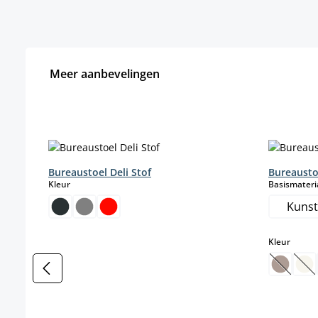
Meer aanbevelingen
Productgalerij overslaan
Bureaustoel Deli Stof
Bureausto
select
Kleur
Basismateri
Kunst
select
Kleur
(Deze o
(D