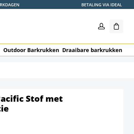
WERKDAGEN
BETALING VIA IDEAL
Winkel
n
Outdoor Barkrukken
Draaibare barkrukken
Me
acific Stof met
ie