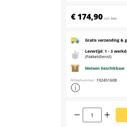
€ 174,90
incl. btw
Gratis verzending & g
Levertijd: 1 - 3 werk
(Pakketdienst)
Meteen beschikbaar
192451608
Artikelnummer:
Toon meer productinformatie
Producthoeveelhei