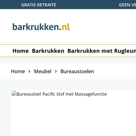
GRATIS RETRAITE
GEEN V
naar de hoofdinhoud
Ga naar de zoekopdracht
Ga naar de hoofdnavigatie
Home
Barkrukken
Barkrukken met Rugleu
Home
Meubel
Bureaustoelen