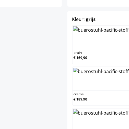
select
Kleur:
grijs
bruin
€ 169,90
creme
€ 189,90