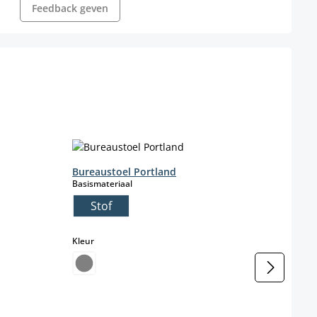
Feedback geven
Bureaustoel Portland
Bure
select
Basismateriaal
Farbe
Stof
c
select
Kleur
Kleur
t beschikbaar.)
l niet beschikbaar.)