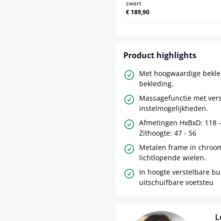
zwart
€ 189,90
Product highlights
Met hoogwaardige bekled
bekleding.
Massagefunctie met vers
instelmogelijkheden.
Afmetingen HxBxD: 118 -
Zithoogte: 47 - 56
Metalen frame in chroom
lichtlopende wielen.
In hoogte verstelbare b
uitschuifbare voetsteu
L