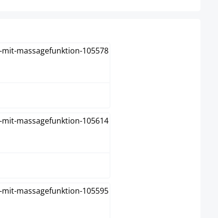
bruin
creme
donkergrijs