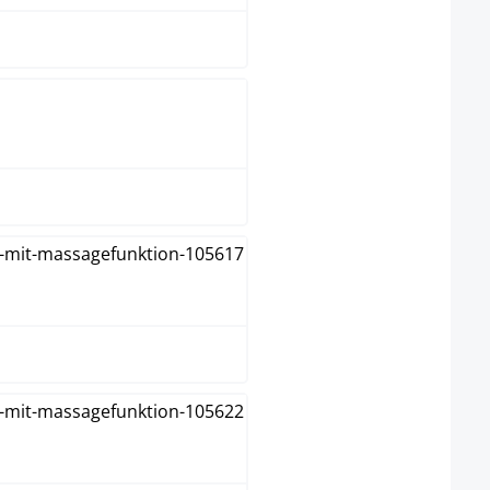
grijs
taupe
zwart