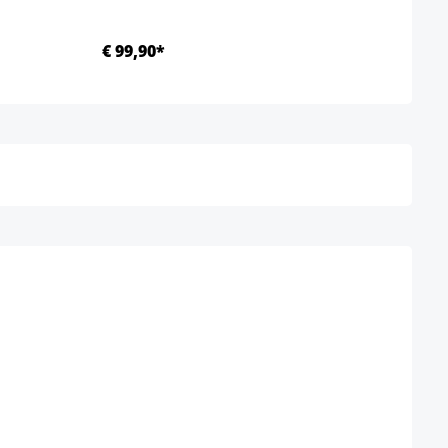
€ 99,90*
Ab €
Details