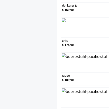
donkergrijs
€ 169,90
grijs
€ 174,90
taupe
€ 189,90