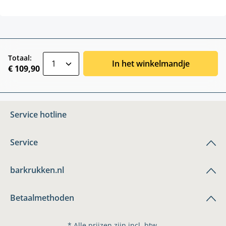
zentheme.component.product.quantitySele
Totaal:
In het winkelmandje
€ 109,90
Service hotline
Service
barkrukken.nl
Betaalmethoden
* Alle prijzen zijn incl. btw.