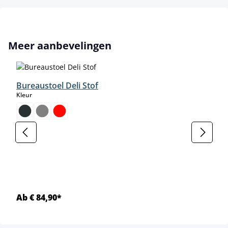
Productgalerij overslaan
Meer aanbevelingen
Bureaustoel Deli Stof
select
Kleur
Ab € 84,90*