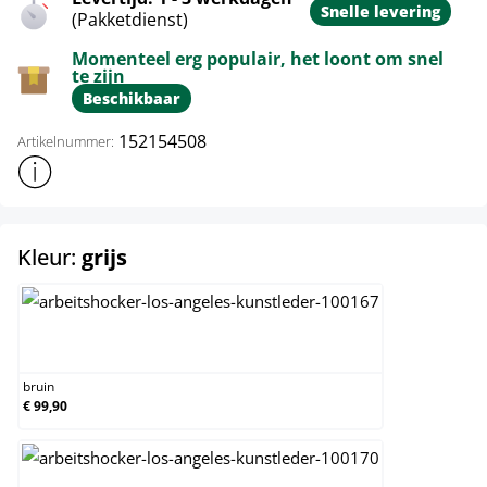
Snelle levering
(Pakketdienst)
Momenteel erg populair, het loont om snel
te zijn
Beschikbaar
152154508
Artikelnummer:
Toon meer productinformatie
select
Kleur:
grijs
bruin
bruin
€ 99,90