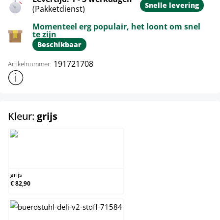
Snelle levering
(Pakketdienst)
Momenteel erg populair, het loont om snel
te zijn
Beschikbaar
191721708
Artikelnummer:
Toon meer productinformatie
select
Kleur:
grijs
grijs
grijs
€ 82,90