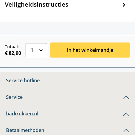
Veiligheidsinstructies
zentheme.component.product.quantitySele
Totaal:
In het winkelmandje
€ 82,90
Service hotline
Service
barkrukken.nl
Betaalmethoden