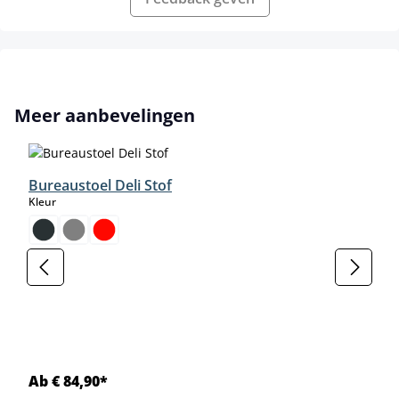
Productgalerij overslaan
Meer aanbevelingen
Bureaustoel Deli Stof
select
Kleur
Ab € 84,90*