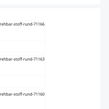
blauw
bruin
creme