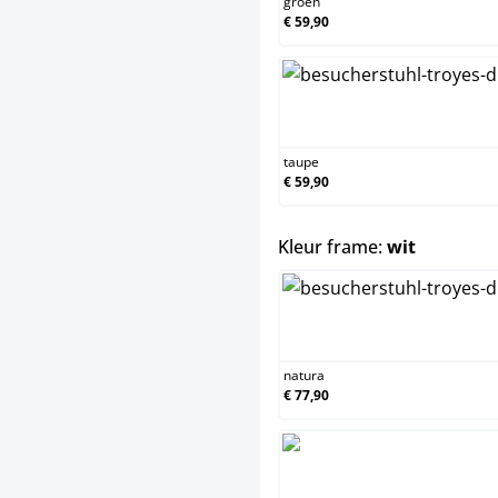
groen
€ 59,90
taupe
€ 59,90
select
Kleur frame:
wit
natura
€ 77,90