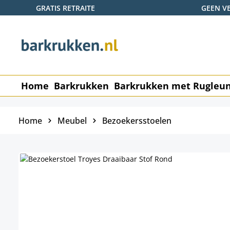
GRATIS RETRAITE
GEEN V
naar de hoofdinhoud
Ga naar de zoekopdracht
Ga naar de hoofdnavigatie
Home
Barkrukken
Barkrukken met Rugleu
Home
Meubel
Bezoekersstoelen