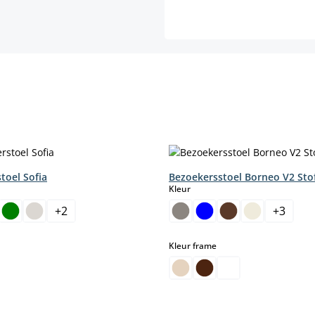
toel Sofia
Bezoekersstoel Borneo V2 Sto
select
Kleur
+
2
+
3
select
select
Kleur frame