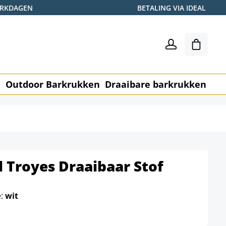
WERKDAGEN
BETALING VIA IDEAL
Winkel
n
Outdoor Barkrukken
Draaibare barkrukken
Me
 Troyes Draaibaar Stof
e:
wit