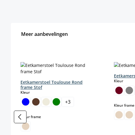
Meer aanbevelingen
Productgalerij overslaan
Eetkamers
select
Kleur
Eetkamerstoel Toulouse Rond
frame Stof
select
Kleur
+
3
Kleur frame
select
Kleur frame