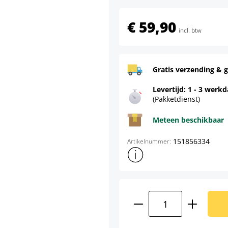
€ 59,90
incl. btw
Gratis verzending & g
Levertijd: 1 - 3 werk
(Pakketdienst)
Meteen beschikbaar
151856334
Artikelnummer:
Toon meer productinformatie
Producthoeveelhei