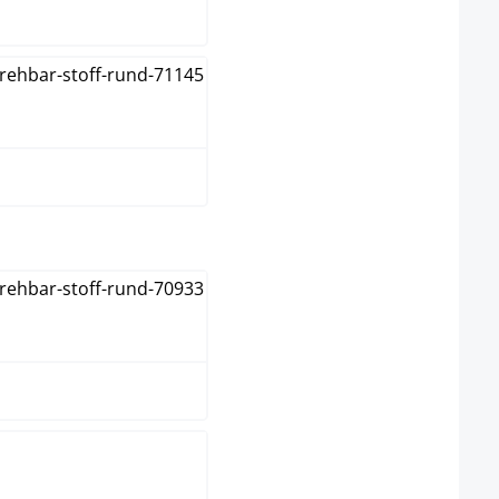
taupe
natura
wit