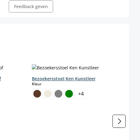
Feedback geven
f
Bezoekersstoel Ken Kunstleer
Bezo
select
Kleur
Kleur
+
4