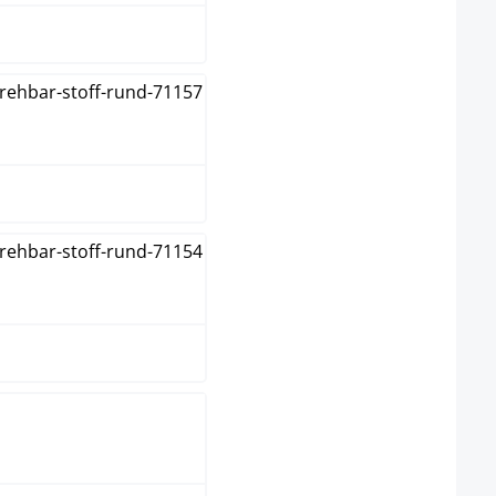
donkergrijs
rijs
groen