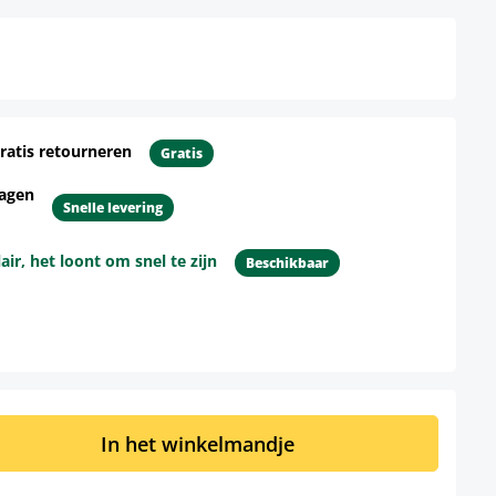
ratis retourneren
Gratis
dagen
Snelle levering
r, het loont om snel te zijn
Beschikbaar
d: Voer de gewenste hoeveelheid in of 
In het winkelmandje