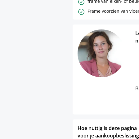
frame van eiken- of beu
Frame voorzien van vlo
L
m
B
Hoe nuttig is deze pagina
voor je aankoopbeslissing