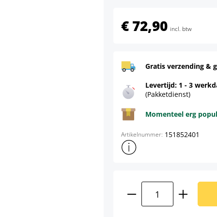
€ 72,90
incl. btw
Gratis verzending & g
Levertijd: 1 - 3 werk
(Pakketdienst)
Momenteel erg populai
151852401
Artikelnummer:
Toon meer productinformatie
Producthoeveelhei