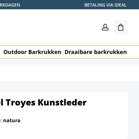
WERKDAGEN
BETALING VIA IDEAL
Winkel
n
Outdoor Barkrukken
Draaibare barkrukken
Me
l Troyes Kunstleder
e:
natura