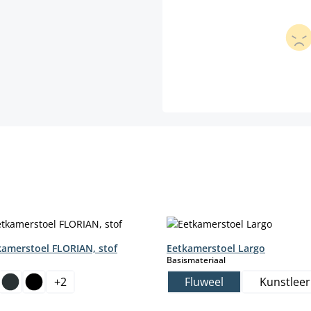
kamerstoel FLORIAN, stof
Eetkamerstoel Largo
select
Basismateriaal
+
2
Fluweel
Kunstleer