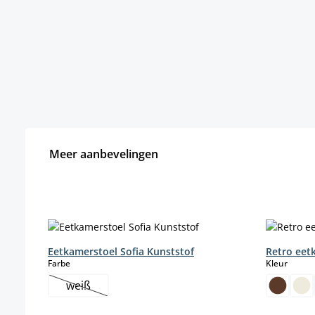
Meer aanbevelingen
Productgalerij overslaan
Eetkamerstoel Sofia Kunststof
Retro eet
select
select
Farbe
Kleur
weiß
(Deze optie is momenteel niet beschikbaar.)