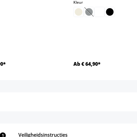
select
select
Kleur
(Deze optie is momentee
90*
Ab € 64,90*
Details
Details
Veiligheidsinstructies
1