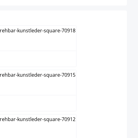
grijs
groen
oranje