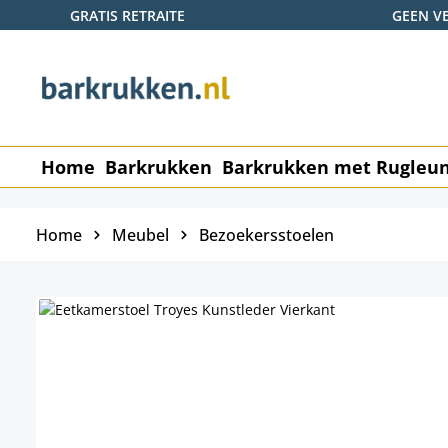
GRATIS RETRAITE
GEEN V
naar de hoofdinhoud
Ga naar de zoekopdracht
Ga naar de hoofdnavigatie
Home
Barkrukken
Barkrukken met Rugleu
Home
Meubel
Bezoekersstoelen