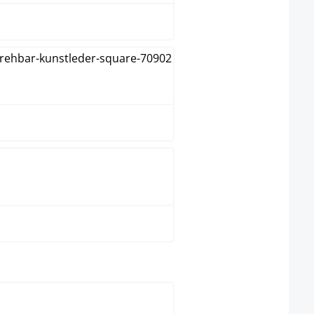
wit
zwart
t