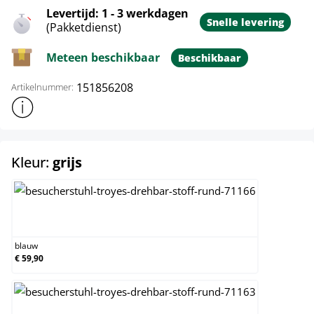
Levertijd: 1 - 3 werkdagen
Snelle levering
(Pakketdienst)
Meteen beschikbaar
Beschikbaar
151856208
Artikelnummer:
Toon meer productinformatie
select
Kleur:
grijs
blauw
blauw
€ 59,90