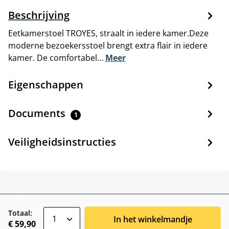
Beschrijving
Eetkamerstoel TROYES, straalt in iedere kamer.Deze
moderne bezoekersstoel brengt extra flair in iedere
kamer. De comfortabel…
Meer
Eigenschappen
Documents
1
Veiligheidsinstructies
zentheme.component.product.quantitySele
Totaal:
In het winkelmandje
€ 59,90