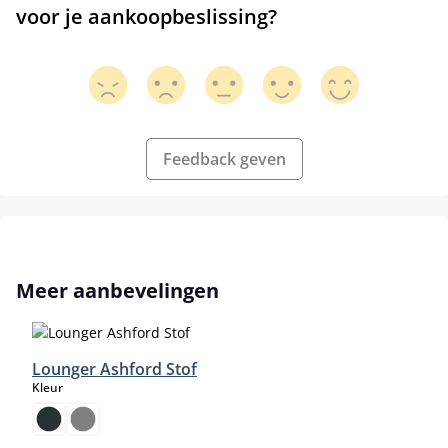
voor je aankoopbeslissing?
Feedback geven
Productgalerij overslaan
Meer aanbevelingen
Lounger Ashford Stof
select
Kleur