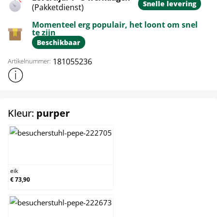
Snelle levering
(Pakketdienst)
Momenteel erg populair, het loont om snel
te zijn
Beschikbaar
181055236
Artikelnummer:
Toon meer productinformatie
select
Kleur:
purper
eik
eik
€ 73,90