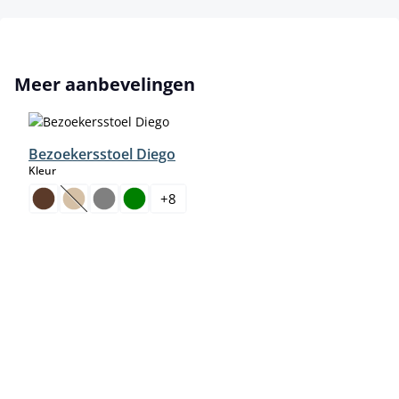
Productgalerij overslaan
Meer aanbevelingen
Bezoekersstoel Diego
select
Kleur
+
8
(Deze optie is momenteel niet beschikbaar.)