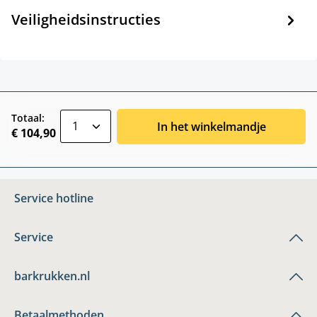
Veiligheidsinstructies
zentheme.component.product.quantitySele
Totaal:
In het winkelmandje
€ 104,90
Service hotline
Service
barkrukken.nl
Betaalmethoden