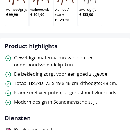
walnoot
/
grijs
walnoot
/
wit
walnoot
/
zwart
/
grijs
€ 99,90
€ 104,90
zwart
€ 133,90
€ 129,90
Product highlights
Geweldige materiaalmix van hout en
onderhoudsvriendelijk kun
De bekleding zorgt voor een goed zitgevoel.
Totaal HxBxD: 73 x 49 x 46 cm Zithoogte: 48 cm.
Frame met vier poten, uitgerust met vloerpads.
Modern design in Scandinavische stijl.
Diensten
Betalen met Ideal