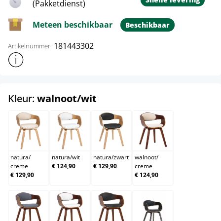
(Pakketdienst)
Meteen beschikbaar
Beschikbaar
181443302
Artikelnummer:
Toon meer productinformatie
select
Kleur:
walnoot/wit
natura/creme
natura/wit
natura/zwart
walnoot/creme
natura
/
natura
/
wit
natura
/
zwart
walnoot
/
creme
€ 124,90
€ 129,90
creme
€ 129,90
€ 124,90
walnoot/grijs
walnoot/wit
walnoot/zwart
zwart/grijs