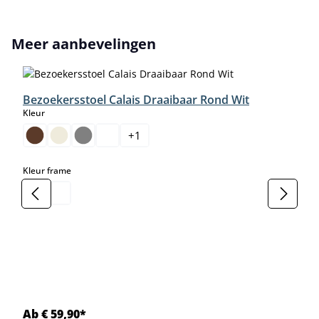
Productgalerij overslaan
Meer aanbevelingen
Bezoekersstoel Calais Draaibaar Rond Wit
select
Kleur
+
1
select
Kleur frame
Ab € 59,90*