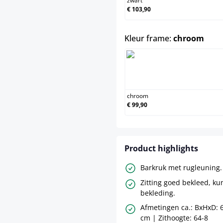
zwart
€ 103,90
sele
Kleur frame:
chroom
chroom
chroom
€ 99,90
Product highlights
Barkruk met rugleuning.
Zitting goed bekleed, ku
bekleding.
Afmetingen ca.: BxHxD: 6
cm | Zithoogte: 64-8