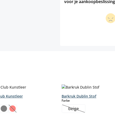
voor je aankoopbeslissing
lub Kunstleer
Barkruk Dublin Stof
select
Farbe
beige
eze optie is momenteel niet beschikbaar.)
(Deze optie is momenteel niet beschikbaar.)
(Deze optie is momentee