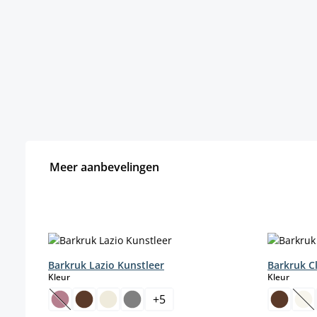
Meer aanbevelingen
Productgalerij overslaan
Barkruk Lazio Kunstleer
Barkruk C
select
select
Kleur
Kleur
+
5
(Deze optie is momenteel niet beschikbaar.)
(D