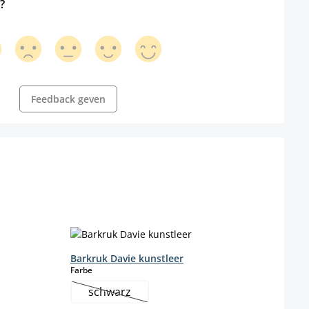
?
Feedback geven
Barkruk Davie kunstleer
select
Farbe
schwarz
l niet beschikbaar.)
(Deze optie is momenteel niet beschikbaar.