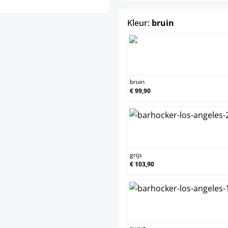
select
Kleur:
bruin
bruin
bruin
€ 99,90
grijs
grijs
€ 103,90
zwart