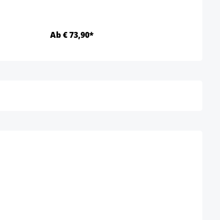
Ab € 73,90*
Ab €
Details