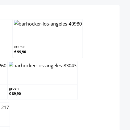
creme
creme
€ 99,90
groen
groen
€ 89,90