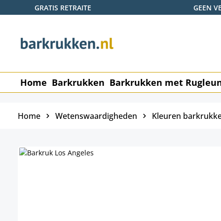
GRATIS RETRAITE
GEEN V
naar de hoofdinhoud
Ga naar de zoekopdracht
Ga naar de hoofdnavigatie
Home
Barkrukken
Barkrukken met Rugleu
Home
Wetenswaardigheden
Kleuren barkrukk