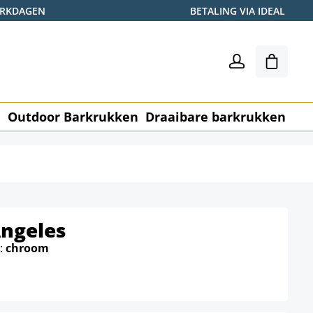
WERKDAGEN
BETALING VIA IDEAL
Winkel
n
Outdoor Barkrukken
Draaibare barkrukken
Me
Angeles
e:
chroom