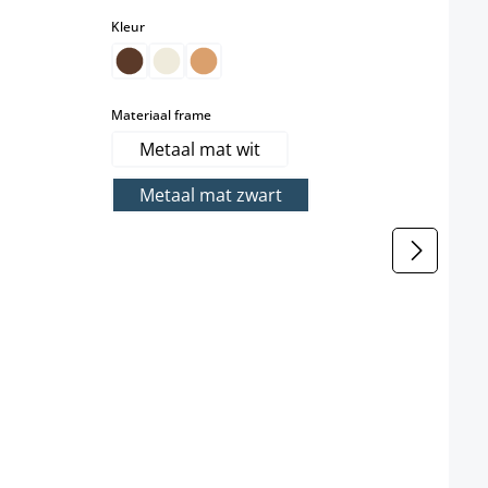
select
Kleur
t beschikbaar.)
s momenteel niet beschikbaar.)
select
Materiaal frame
Metaal mat wit
Metaal mat zwart
Meta
Kleur