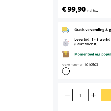
€ 99,90
incl. btw
Gratis verzending & g
Levertijd: 1 - 3 werk
(Pakketdienst)
Momenteel erg populai
1010503
Artikelnummer:
Toon meer productinformatie
Producthoeveelhei