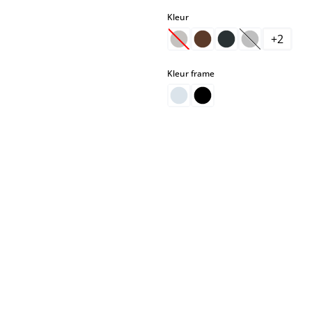
select
select
Kleur
+
2
(Deze optie is momenteel nie
(Deze optie i
select
Kleur frame