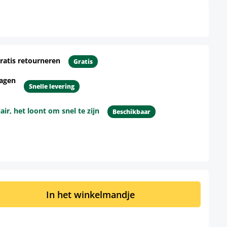
ratis retourneren
Gratis
dagen
Snelle levering
r, het loont om snel te zijn
Beschikbaar
d: Voer de gewenste hoeveelheid in of 
In het winkelmandje