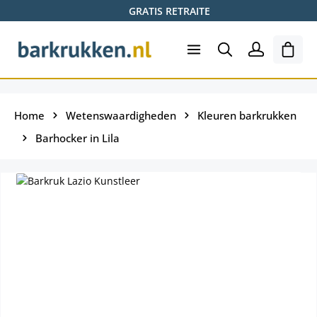
GRATIS RETRAITE
Ga naar de hoofdinhoud
Wink
Home
Wetenswaardigheden
Kleuren barkrukken
Barhocker in Lila