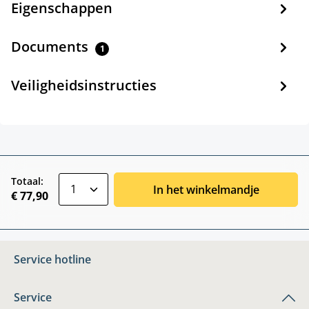
Eigenschappen
Documents
1
Veiligheidsinstructies
zentheme.component.product.quantitySele
Totaal:
In het winkelmandje
€ 77,90
Service hotline
Service