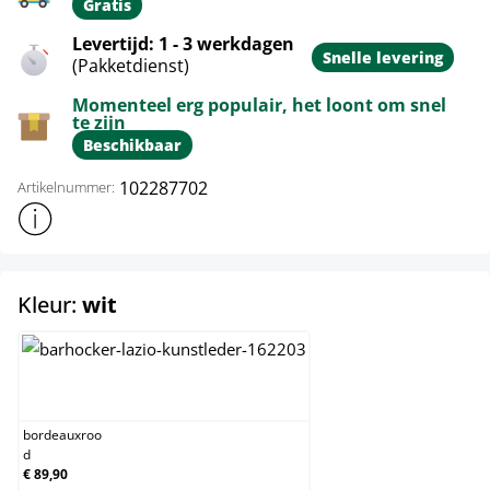
Gratis
Levertijd: 1 - 3 werkdagen
Snelle levering
(Pakketdienst)
Momenteel erg populair, het loont om snel
te zijn
Beschikbaar
102287702
Artikelnummer:
Toon meer productinformatie
select
Kleur:
wit
bordeauxrood
bordeauxroo
d
€ 89,90