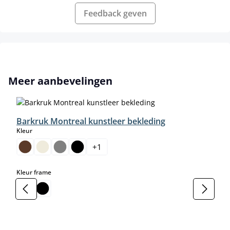
Feedback geven
Productgalerij overslaan
Meer aanbevelingen
Barkruk Montreal kunstleer bekleding
select
Kleur
+
1
select
Kleur frame