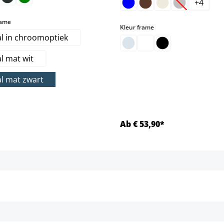
+
4
(Deze optie i
select
rame
select
Kleur frame
l in chroomoptiek
l mat wit
l mat zwart
Ab € 53,90*
Details
Details