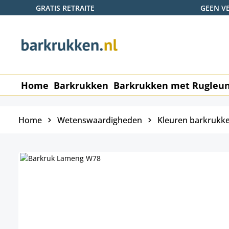
GRATIS RETRAITE
GEEN V
naar de hoofdinhoud
Ga naar de zoekopdracht
Ga naar de hoofdnavigatie
Home
Barkrukken
Barkrukken met Rugleu
Home
Wetenswaardigheden
Kleuren barkrukk