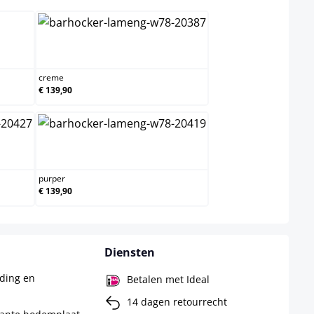
creme
creme
€ 139,90
purper
purper
€ 139,90
Diensten
ding en
Betalen met Ideal
14 dagen retourrecht