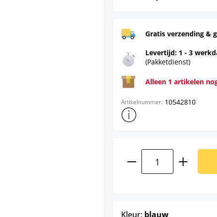
Gratis verzending & g
Levertijd: 1 - 3 werk
(Pakketdienst)
Alleen 1 artikelen no
10542810
Artikelnummer:
Toon meer productinformatie
Producthoeveelhei
select
Kleur:
blauw