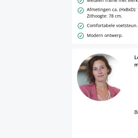
Metalen frame met vier
Afmetingen ca. (HxBxD): 
Zithoogte: 78 cm.
Comfortabele voetsteun.
Modern ontwerp.
L
m
B