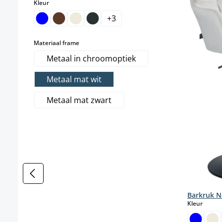
select
Kleur
+
3
select
Materiaal frame
Metaal in chroomoptiek
Metaal mat wit
Metaal mat zwart
Barkruk N
select
Kleur