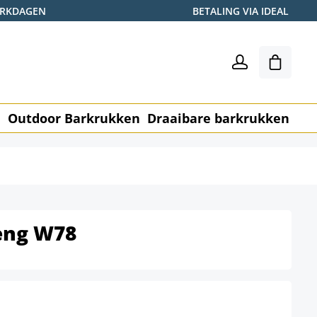
WERKDAGEN
BETALING VIA IDEAL
Winkel
n
Outdoor Barkrukken
Draaibare barkrukken
Me
eng W78