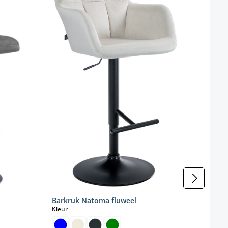
Bark
Barkruk Natoma fluweel
Kleur
select
Kleur