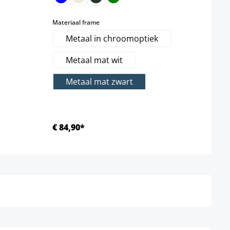
s momenteel niet beschikbaar.)
Kleur
select
Materiaal frame
Metaal in chroomoptiek
Metaal mat wit
Metaal mat zwart
€ 84,90*
€ 84
Details