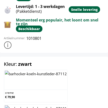
Levertijd: 1 - 3 werkdagen
Snelle levering
(Pakketdienst)
Momenteel erg populair, het loont om snel
te zijn
Beschikbaar
1010801
Artikelnummer:
Toon meer productinformatie
select
Kleur:
zwart
creme
creme
€ 79,90