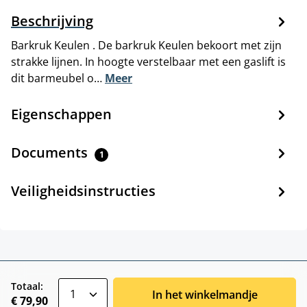
Beschrijving
Barkruk Keulen . De barkruk Keulen bekoort met zijn
strakke lijnen. In hoogte verstelbaar met een gaslift is
dit barmeubel o…
Meer
Eigenschappen
Documents
1
Veiligheidsinstructies
zentheme.component.product.quantitySele
Totaal:
In het winkelmandje
€ 79,90