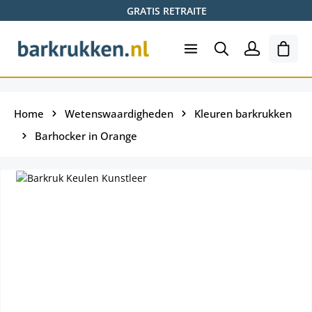
GRATIS RETRAITE
Ga naar de hoofdinhoud
Wink
Home
Wetenswaardigheden
Kleuren barkrukken
Barhocker in Orange