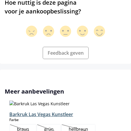
Hoe nuttig is deze pagina
voor je aankoopbeslissing?
Feedback geven
Productgalerij overslaan
Meer aanbevelingen
Barkruk Las Vegas Kunstleer
select
Farbe
braun
grün
hellbraun