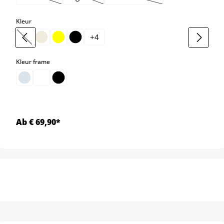
(Deze optie is momenteel niet beschikbaar.)
(Deze optie is momenteel niet beschikbaar.)
(Deze optie is momenteel niet 
select
Kleur
+
4
(Deze optie is momenteel niet beschikbaar.)
select
Kleur frame
Ab € 69,90*